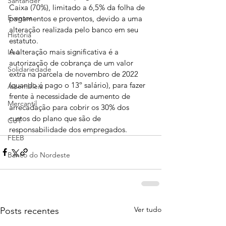
Santander
Caixa (70%), limitado a 6,5% da folha de 
Eventos
pagamentos e proventos, devido a uma 
alteração realizada pelo banco em seu 
História
estatuto.
A alteração mais significativa é a 
Itaú
autorização de cobrança de um valor 
Solidariedade
extra na parcela de novembro de 2022 
(quando é pago o 13º salário), para fazer 
Assembleia
frente à necessidade de aumento de 
Mercantil
arrecadação para cobrir os 30% dos 
custos do plano que são de 
CUT
responsabilidade dos empregados.
FEEB
Banco do Nordeste
Ver tudo
Posts recentes