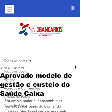
Post
Todos os posts
30 de out. de 2021
Todos os posts
Aprovado modelo de
Artigos
gestão e custeio do
Acordos e Convenções
Saúde Caixa
Galeria de Fotos
Por ampla maioria, as assembleias 
Grito de Alerta
realizadas nas bases do Comando 
Nacional dos Bancários em todo país 