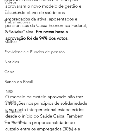
Vídeos
aprovaram o novo modelo de gestão e 
Educação
custeio do plano de saúde dos 
empregados da ativa, aposentados e 
Trabalhadores
pensionistas da Caixa Econômica Federal, 
o Saúde Caixa. 
Em nossa base a 
Economia
aprovação foi de 94% dos votos.
Mulher
Previdência e Fundos de pensão
Notícias
Caixa
Banco do Brasil
INSS
O modelo de custeio aprovado não traz 
Saúde
alterações nos princípios de solidariedade 
e no pacto intergeracional estabelecidos 
Bradesco
desde o início do Saúde Caixa. Também 
Campanha
foi mantida a proporcionalidade do 
custeio entre os empregados (30%) e a 