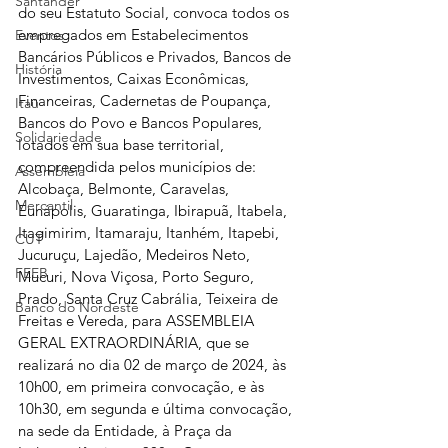
Santander
do seu Estatuto Social, convoca todos os 
empregados em Estabelecimentos 
Eventos
Bancários Públicos e Privados, Bancos de 
História
Investimentos, Caixas Econômicas, 
Financeiras, Cadernetas de Poupança, 
Itaú
Bancos do Povo e Bancos Populares, 
Solidariedade
lotados em sua base territorial, 
compreendida pelos municípios de: 
Assembleia
Alcobaça, Belmonte, Caravelas, 
Mercantil
Eunápolis, Guaratinga, Ibirapuã, Itabela, 
Itagimirim, Itamaraju, Itanhém, Itapebi, 
CUT
Jucuruçu, Lajedão, Medeiros Neto, 
FEEB
Mucuri, Nova Viçosa, Porto Seguro, 
Prado, Santa Cruz Cabrália, Teixeira de 
Banco do Nordeste
Freitas e Vereda, para ASSEMBLEIA 
GERAL EXTRAORDINÁRIA, que se 
realizará no dia 02 de março de 2024, às 
10h00, em primeira convocação, e às 
10h30, em segunda e última convocação, 
na sede da Entidade, à Praça da 