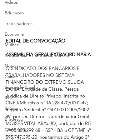
Vídeos
Educação
Trabalhadores
Economia
EDITAL DE CONVOCAÇÃO
Mulher
ASSEMBLEIA GERAL EXTRAORDINÁRIA
Previdência e Fundos de pensão
Notícias
O SINDICATO DOS BANCÁRIOS E 
TRABALHADORES NO SISTEMA 
Caixa
FINANCEIRO DO EXTREMO SUL DA 
Banco do Brasil
BAHIA, Entidade de Classe, Pessoa 
Jurídica de Direito Privado, inscrita no 
INSS
CNPJ/MF sob o nº 16.228.470/0001-47; 
Saúde
Registro Sindical nº 46010.00.2406/2002-
89, por seu Diretor - Coordenador Geral, 
Bradesco
MOISES VITAL ARAÚJO, portador do RG 
Campanha
nº 05.835.299-68 – SSP - BA e CPF/MF nº 
595.747.395-20, nos termos do Artigo 3º 