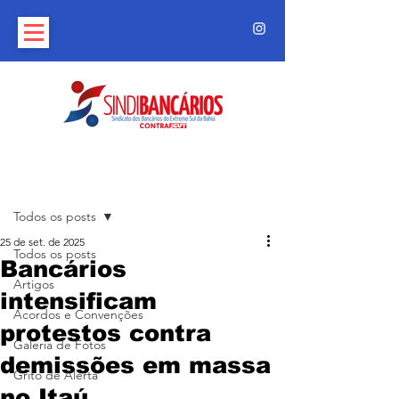
Post
Todos os posts
25 de set. de 2025
Todos os posts
Bancários
Artigos
intensificam
Acordos e Convenções
protestos contra
Galeria de Fotos
demissões em massa
Grito de Alerta
no Itaú