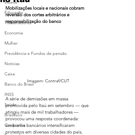
Vídeos
Mobilizações locais e nacionais cobram 
Educação
reversão dos cortes arbitrários e 
responsabilização do banco
Trabalhadores
Economia
Mulher
Previdência e Fundos de pensão
Notícias
Caixa
Imagem: Contraf/CUT
Banco do Brasil
INSS
A série de demissões em massa 
Saúde
promovida pelo Itaú em setembro — que 
atingiu mais de mil trabalhadores — 
Bradesco
provocou uma resposta coordenada: 
sindicatos bancários intensificaram 
Campanha
protestos em diversas cidades do país, 