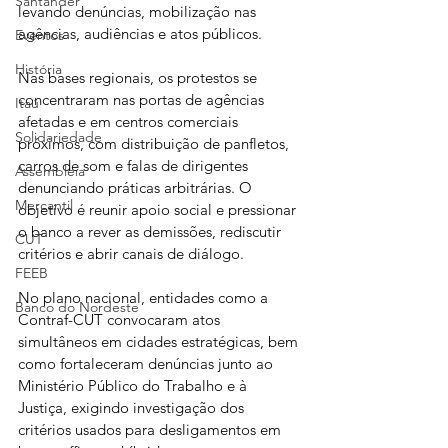
Santander
levando denúncias, mobilização nas 
agências, audiências e atos públicos. 
Eventos
História
Nas bases regionais, os protestos se 
concentraram nas portas de agências 
Itaú
afetadas e em centros comerciais 
Solidariedade
próximos, com distribuição de panfletos, 
carros de som e falas de dirigentes 
Assembleia
denunciando práticas arbitrárias. O 
Mercantil
objetivo é reunir apoio social e pressionar 
o banco a rever as demissões, rediscutir 
CUT
critérios e abrir canais de diálogo.
FEEB
No plano nacional, entidades como a 
Banco do Nordeste
Contraf-CUT convocaram atos 
simultâneos em cidades estratégicas, bem 
como fortaleceram denúncias junto ao 
Ministério Público do Trabalho e à 
Justiça, exigindo investigação dos 
critérios usados para desligamentos em 