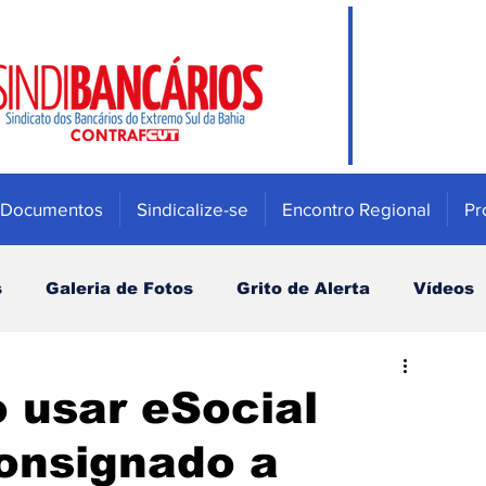
Documentos
Sindicalize-se
Encontro Regional
Pr
s
Galeria de Fotos
Grito de Alerta
Vídeos
Mulher
Previdência e Fundos de pensão
 usar eSocial
consignado a
Saúde
Bradesco
Campanha