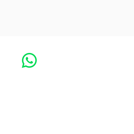
Receba as notícias no seu whatsapp:
1. adicione o número
(73) 3294-3413
nos seus contatos
2. nos envie uma mensagem
solicitando
o envio