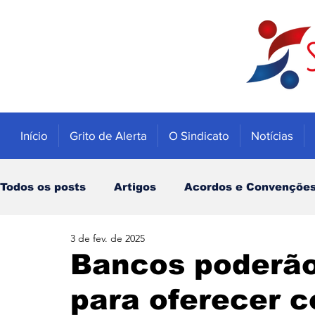
Início
Grito de Alerta
O Sindicato
Notícias
Todos os posts
Artigos
Acordos e Convençõe
3 de fev. de 2025
Educação
Trabalhadores
Economia
Bancos poderão
para oferecer 
Notícias
Caixa
Banco do Brasil
INSS