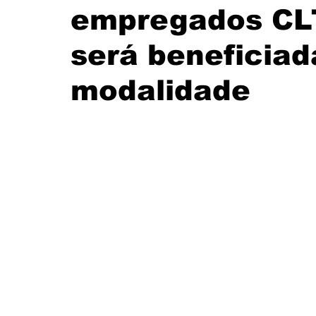
empregados CLT
Santander
Eventos
História
Itaú
será beneficia
modalidade
CUT
FEEB
Banco do Nordeste