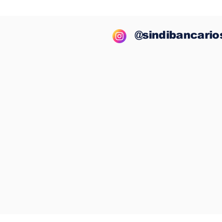
Bradesco lucra R$ 13,9
BNB: Rep
bilhões no semestre,
dos funci
mas segue demitindo e
proposta 
fechando agências
próxima 
@sindibancario