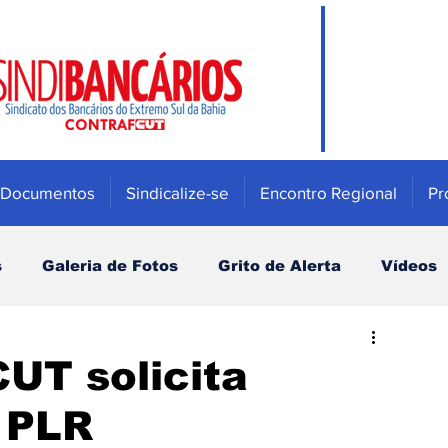
Documentos
Sindicalize-se
Encontro Regional
Pr
s
Galeria de Fotos
Grito de Alerta
Vídeos
Mulher
Previdência e Fundos de pensão
CUT solicita
 PLR
Saúde
Bradesco
Campanha