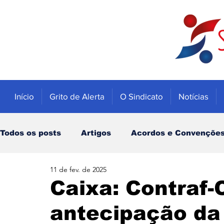
Início
Grito de Alerta
O Sindicato
Notícias
Todos os posts
Artigos
Acordos e Convençõe
11 de fev. de 2025
Educação
Trabalhadores
Economia
Caixa: Contraf-
antecipação da
Notícias
Caixa
Banco do Brasil
INSS