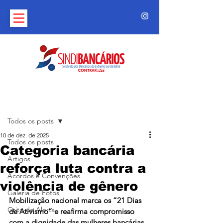
Post
Todos os posts
10 de dez. de 2025
Todos os posts
Categoria bancária
Artigos
reforça luta contra a
Acordos e Convenções
violência de gênero
Galeria de Fotos
Mobilização nacional marca os “21 Dias 
Grito de Alerta
de Ativismo” e reafirma compromisso 
com a dignidade das mulheres bancárias 