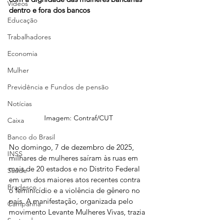
Vídeos
dentro e fora dos bancos
Educação
Trabalhadores
Economia
Mulher
Previdência e Fundos de pensão
Notícias
Imagem: Contraf/CUT
Caixa
Banco do Brasil
No domingo, 7 de dezembro de 2025, 
INSS
milhares de mulheres saíram às ruas em 
mais de 20 estados e no Distrito Federal 
Saúde
em um dos maiores atos recentes contra 
Bradesco
o feminicídio e a violência de gênero no 
país. A manifestação, organizada pelo 
Campanha
movimento Levante Mulheres Vivas, trazia 