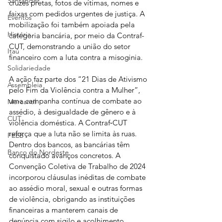
Santander
cruzes pretas, fotos de vítimas, nomes e 
faixas com pedidos urgentes de justiça. A 
Eventos
mobilização foi também apoiada pela 
História
categoria bancária, por meio da Contraf-
CUT, demonstrando a união do setor 
Itaú
financeiro com a luta contra a misoginia.
Solidariedade
A ação faz parte dos “21 Dias de Ativismo 
Assembleia
pelo Fim da Violência contra a Mulher”, 
uma campanha contínua de combate ao 
Mercantil
assédio, à desigualdade de gênero e à 
CUT
violência doméstica. A Contraf‑CUT 
reforça que a luta não se limita às ruas. 
FEEB
Dentro dos bancos, as bancárias têm 
Banco do Nordeste
conquistado avanços concretos. A 
Convenção Coletiva de Trabalho de 2024 
incorporou cláusulas inéditas de combate 
ao assédio moral, sexual e outras formas 
de violência, obrigando as instituições 
financeiras a manterem canais de 
denúncia com sigilo e acolhimento 