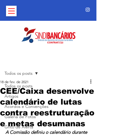
Post
Todos os posts
18 de fev. de 2021
Todos os posts
CEE/Caixa desenvolve
Artigos
calendário de lutas
Acordos e Convenções
contra reestruturação
Galeria de Fotos
e metas desumanas
Grito de Alerta
A Comissão definiu o calendário durante 