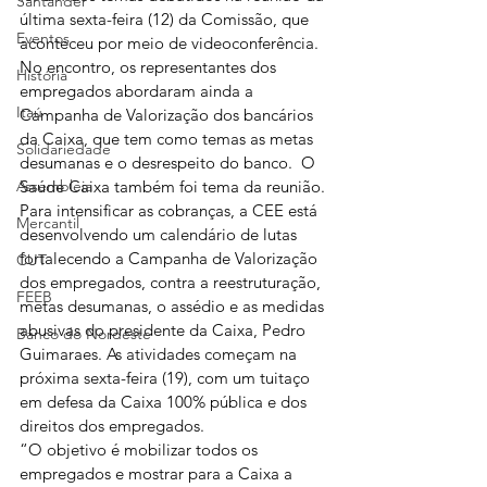
Santander
última sexta-feira (12) da Comissão, que 
Eventos
aconteceu por meio de videoconferência. 
No encontro, os representantes dos 
História
empregados abordaram ainda a 
Itaú
Campanha de Valorização dos bancários 
da Caixa, que tem como temas as metas 
Solidariedade
desumanas e o desrespeito do banco.  O 
Assembleia
Saúde Caixa também foi tema da reunião.
Para intensificar as cobranças, a CEE está 
Mercantil
desenvolvendo um calendário de lutas 
fortalecendo a Campanha de Valorização 
CUT
dos empregados, contra a reestruturação, 
FEEB
metas desumanas, o assédio e as medidas 
abusivas do presidente da Caixa, Pedro 
Banco do Nordeste
Guimaraes. As atividades começam na 
próxima sexta-feira (19), com um tuitaço 
em defesa da Caixa 100% pública e dos 
direitos dos empregados.
“O objetivo é mobilizar todos os 
empregados e mostrar para a Caixa a 