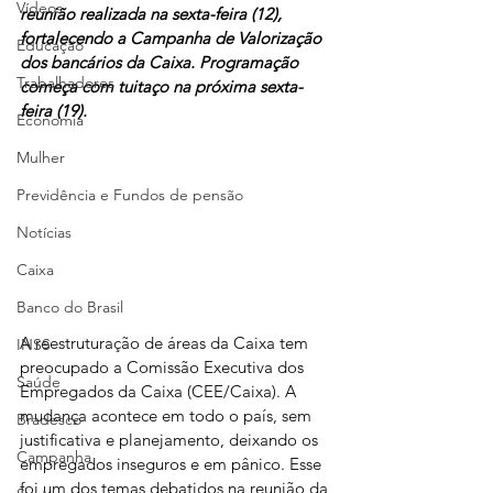
Vídeos
reunião realizada na sexta-feira (12), 
fortalecendo a Campanha de Valorização 
Educação
dos bancários da Caixa. Programação 
Trabalhadores
começa com tuitaço na próxima sexta-
feira (19).
Economia
Mulher
Previdência e Fundos de pensão
Notícias
Caixa
Banco do Brasil
A reestruturação de áreas da Caixa tem 
INSS
preocupado a Comissão Executiva dos 
Saúde
Empregados da Caixa (CEE/Caixa). A 
mudança acontece em todo o país, sem 
Bradesco
justificativa e planejamento, deixando os 
Campanha
empregados inseguros e em pânico. Esse 
foi um dos temas debatidos na reunião da 