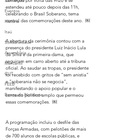
começou por volta das 9h20 e se 
Santander
estendeu até pouco depois das 11h, 
Eventos
celebrando o Brasil Soberano, tema 
central das comemorações deste ano.  ￼
História
Itaú
A abertura da cerimônia contou com a 
Solidariedade
presença do presidente Luiz Inácio Lula 
Assembleia
da Silva e da primeira-dama, que 
seguiram em carro aberto até a tribuna 
Mercantil
oficial. Ao saudar as tropas, o presidente 
CUT
foi recebido com gritos de “sem anistia” 
e “soberania não se negocia”, 
FEEB
manifestando o apoio popular e o 
Banco do Nordeste
contexto político amplo que permeou 
essas comemorações.  ￼
A programação incluiu o desfile das 
Forças Armadas, com pelotões de mais 
de 700 alunos de escolas públicas, e 