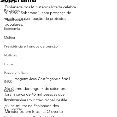
Vídeos
Esplanada dos Ministérios lotada celebra 
Educação
o “Brasil Soberano”, com presença do 
presidente e entoação de protestos 
Trabalhadores
populares.
Economia
Mulher
Previdência e Fundos de pensão
Notícias
Caixa
Banco do Brasil
Imagem: José Cruz/Agencia Brasil
INSS
No último domingo, 7 de setembro, 
Saúde
foram cerca de 45 mil pessoas que 
Bradesco
acompanharam o tradicional desfile 
cívico-militar na Esplanada dos 
Campanha
Ministérios, em Brasília. O evento 