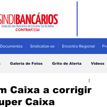
Documentos
Sindicalize-se
Encontro Regional
Pr
s
Galeria de Fotos
Grito de Alerta
Vídeos
Mulher
Previdência e Fundos de pensão
 Caixa a corrigir
uper Caixa
Saúde
Bradesco
Campanha