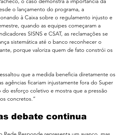
Pacheco, o caso demonstra a importância da 
Desde o lançamento do programa, a 
nando à Caixa sobre o regulamento injusto e 
semestre, quando as equipes começaram a 
indicadores SISNS e CSAT, as reclamações se 
rança sistemática até o banco reconhecer o 
ante, porque valoriza quem de fato constrói os 
essaltou que a medida beneficia diretamente os 
 agências ficariam injustamente fora do Super 
 do esforço coletivo e mostra que a pressão 
dos concretos.”
as debate continua
do Rede Responde representa um avanço, mas 