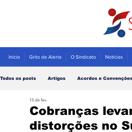
Início
Grito de Alerta
O Sindicato
Notícias
Todos os posts
Artigos
Acordos e Convençõe
13 de fev.
Educação
Trabalhadores
Economia
Cobranças levam
distorções no S
Notícias
Caixa
Banco do Brasil
INSS