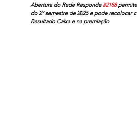
Abertura do Rede Responde 
#2188
 permite
do 2º semestre de 2025 e pode recolocar 
Santander
Eventos
História
Itaú
Resultado.Caixa e na premiação
CUT
FEEB
Banco do Nordeste