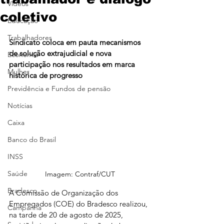
Vídeos
coletivo
Educação
Trabalhadores
Sindicato coloca em pauta mecanismos 
de solução extrajudicial e nova 
Economia
participação nos resultados em marca 
Mulher
histórica de progresso
Previdência e Fundos de pensão
Notícias
Caixa
Banco do Brasil
INSS
Saúde
Imagem: Contraf/CUT
Bradesco
A Comissão de Organização dos 
Empregados (COE) do Bradesco realizou, 
Campanha
na tarde de 20 de agosto de 2025, 