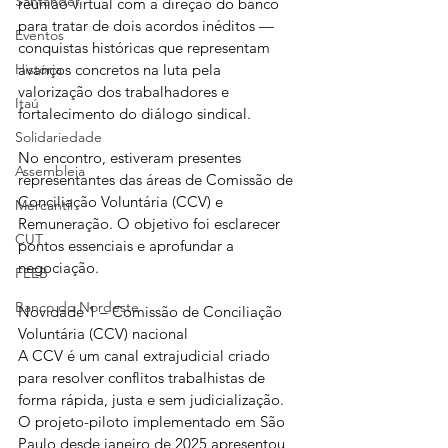
Santander
reunião virtual com a direção do banco 
para tratar de dois acordos inéditos — 
Eventos
conquistas históricas que representam 
avanços concretos na luta pela 
História
valorização dos trabalhadores e 
Itaú
fortalecimento do diálogo sindical.
Solidariedade
No encontro, estiveram presentes 
Assembleia
representantes das áreas de Comissão de 
Conciliação Voluntária (CCV) e 
Mercantil
Remuneração. O objetivo foi esclarecer 
CUT
pontos essenciais e aprofundar a 
negociação.
FEEB
Banco do Nordeste
Novidade 1 – Comissão de Conciliação 
Voluntária (CCV) nacional
A CCV é um canal extrajudicial criado 
para resolver conflitos trabalhistas de 
forma rápida, justa e sem judicialização. 
O projeto-piloto implementado em São 
Paulo desde janeiro de 2025 apresentou 