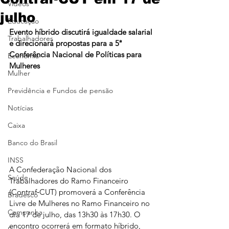
Vídeos
julho
Educação
Evento híbrido discutirá igualdade salarial 
Trabalhadores
e direcionará propostas para a 5ª 
Conferência Nacional de Políticas para 
Economia
Mulheres
Mulher
Previdência e Fundos de pensão
Notícias
Caixa
Banco do Brasil
INSS
A Confederação Nacional dos 
Saúde
Trabalhadores do Ramo Financeiro 
(Contraf‑CUT) promoverá a Conferência 
Bradesco
Livre de Mulheres no Ramo Financeiro no 
Campanha
dia 17 de julho, das 13h30 às 17h30. O 
encontro ocorrerá em formato híbrido, 