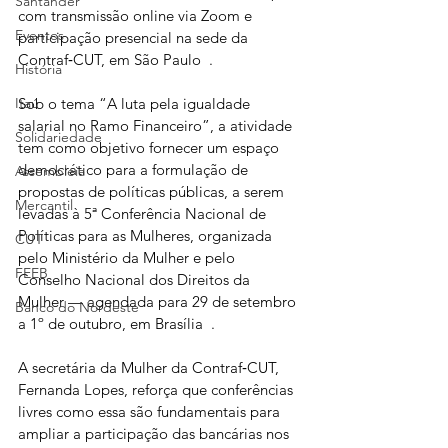
Santander
com transmissão online via Zoom e 
Eventos
participação presencial na sede da 
Contraf‑CUT, em São Paulo  .
História
Sob o tema “A luta pela igualdade 
Itaú
salarial no Ramo Financeiro”, a atividade 
Solidariedade
tem como objetivo fornecer um espaço 
democrático para a formulação de 
Assembleia
propostas de políticas públicas, a serem 
Mercantil
levadas à 5ª Conferência Nacional de 
Políticas para as Mulheres, organizada 
CUT
pelo Ministério da Mulher e pelo 
FEEB
Conselho Nacional dos Direitos da 
Mulher — agendada para 29 de setembro 
Banco do Nordeste
a 1º de outubro, em Brasília  .
A secretária da Mulher da Contraf‑CUT, 
Fernanda Lopes, reforça que conferências 
livres como essa são fundamentais para 
ampliar a participação das bancárias nos 