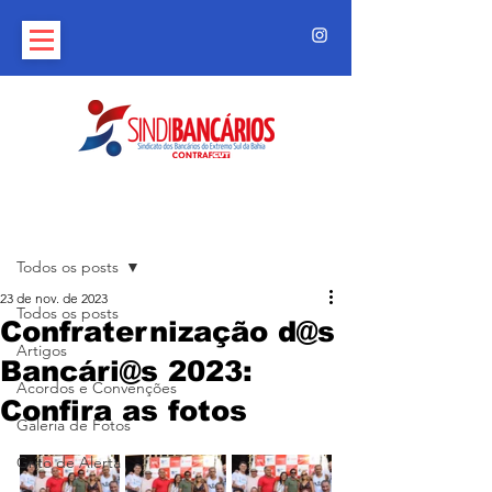
Post
Todos os posts
23 de nov. de 2023
Todos os posts
Confraternização d@s
Artigos
Bancári@s 2023:
Acordos e Convenções
Confira as fotos
Galeria de Fotos
Grito de Alerta