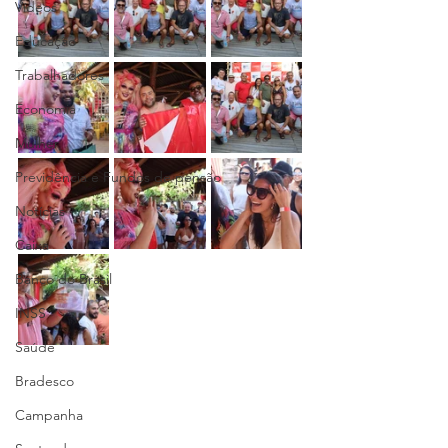
Vídeos
Educação
Trabalhadores
Economia
Mulher
Previdência e Fundos de pensão
Notícias
Caixa
Banco do Brasil
INSS
Saúde
Bradesco
Campanha