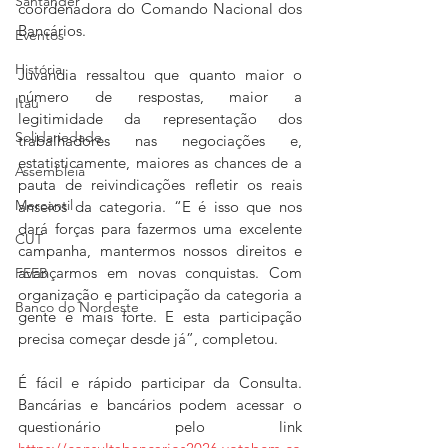
Santander
coordenadora do Comando Nacional dos 
Bancários.
Eventos
História
Juvandia ressaltou que quanto maior o 
número de respostas, maior a 
Itaú
legitimidade da representação dos 
Solidariedade
trabalhadores nas negociações e, 
estatisticamente, maiores as chances de a 
Assembleia
pauta de reivindicações refletir os reais 
Mercantil
anseios da categoria. “E é isso que nos 
dará forças para fazermos uma excelente 
CUT
campanha, mantermos nossos direitos e 
avançarmos em novas conquistas. Com 
FEEB
organização e participação da categoria a 
Banco do Nordeste
gente é mais forte. E esta participação 
precisa começar desde já”, completou.
É fácil e rápido participar da Consulta. 
Bancárias e bancários podem acessar o 
questionário pelo link 