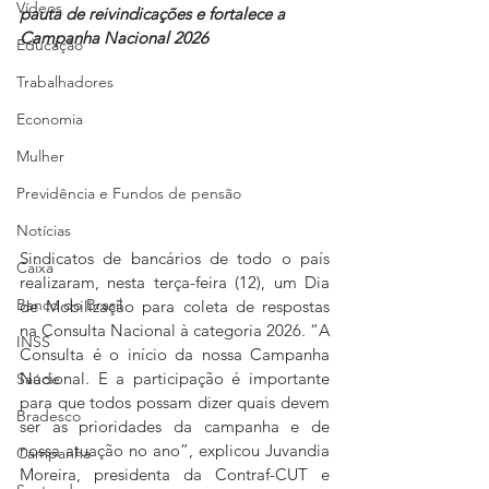
Vídeos
pauta de reivindicações e fortalece a 
Campanha Nacional 2026
Educação
Trabalhadores
Economia
Mulher
Previdência e Fundos de pensão
Notícias
Sindicatos de bancários de todo o país 
Caixa
realizaram, nesta terça-feira (12), um Dia 
Banco do Brasil
de Mobilização para coleta de respostas 
na Consulta Nacional à categoria 2026. “A 
INSS
Consulta é o início da nossa Campanha 
Nacional. E a participação é importante 
Saúde
para que todos possam dizer quais devem 
Bradesco
ser as prioridades da campanha e de 
nossa atuação no ano”, explicou Juvandia 
Campanha
Moreira, presidenta da Contraf-CUT e 