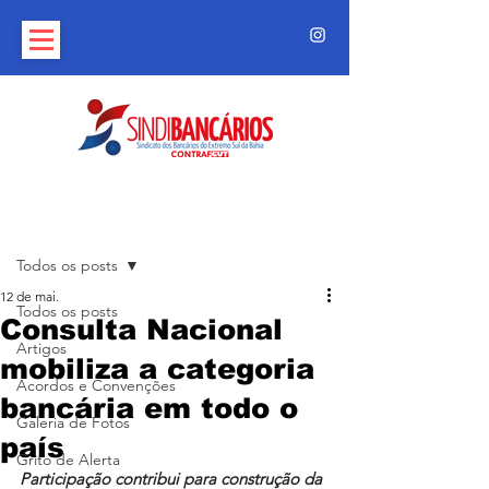
Post
Todos os posts
12 de mai.
Todos os posts
Consulta Nacional
Artigos
mobiliza a categoria
Acordos e Convenções
bancária em todo o
Galeria de Fotos
país
Grito de Alerta
Participação contribui para construção da 