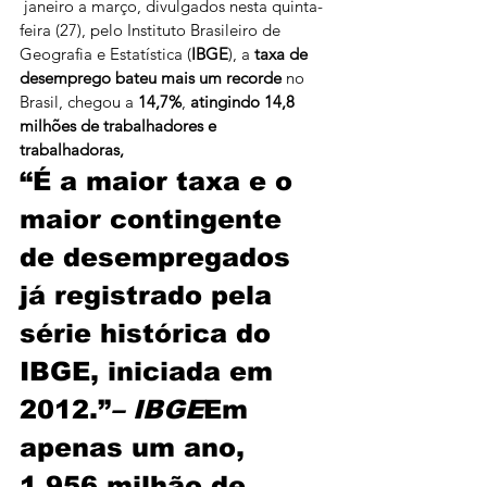
 janeiro a março, divulgados nesta quinta-
feira (27), pelo Instituto Brasileiro de 
Geografia e Estatística (
IBGE
), a 
taxa de 
desemprego bateu mais um recorde
 no 
Brasil, chegou a 
14,7%
, 
atingindo 14,8 
milhões de trabalhadores e 
trabalhadoras, 
“É a maior taxa e o 
maior contingente 
de desempregados 
já registrado pela 
série histórica do 
IBGE, iniciada em 
2012.”
– IBGE
Em 
apenas um ano, 
1,956 milhão de 