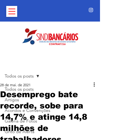
Post
Todos os posts
28 de mai. de 2021
Todos os posts
Desemprego bate
Artigos
recorde, sobe para
Acordos e Convenções
14,7% e atinge 14,8
Galeria de Fotos
milhões de
Grito de Alerta
trabalhadores