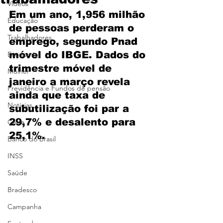
Vídeos
Em um ano, 1,956 milhão 
Educação
de pessoas perderam o 
Trabalhadores
emprego, segundo Pnad 
móvel do IBGE. Dados do 
Economia
trimestre móvel de 
Mulher
janeiro a março revela 
Previdência e Fundos de pensão
ainda que taxa de 
Notícias
subutilização foi par a 
29,7% e desalento para 
Caixa
25,1%.
Banco do Brasil
INSS
Saúde
Bradesco
Campanha