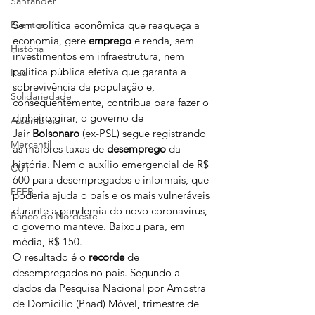
Santander
Sem política econômica que reaqueça a 
Eventos
economia, gere 
emprego
 e renda, sem 
História
investimentos em infraestrutura, nem 
política pública efetiva que garanta a 
Itaú
sobrevivência da população e, 
Solidariedade
consequentemente, contribua para fazer o 
dinheiro girar, o governo de 
Assembleia
Jair 
Bolsonaro
 (ex-PSL) segue registrando 
Mercantil
as maiores taxas de 
desemprego
 da 
história. Nem o auxílio emergencial de R$ 
CUT
600 para desempregados e informais, que 
FEEB
poderia ajuda o país e os mais vulneráveis 
durante a pandemia do novo coronavírus, 
Banco do Nordeste
o governo manteve. Baixou para, em 
média, R$ 150.
O resultado é o
 recorde
 de 
desempregados no país. Segundo a 
dados da Pesquisa Nacional por Amostra 
de Domicílio (Pnad) Móvel, trimestre de 