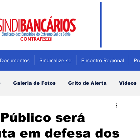
Documentos
Sindicalize-se
Encontro Regional
Pr
s
Galeria de Fotos
Grito de Alerta
Vídeos
Mulher
Previdência e Fundos de pensão
 Público será
uta em defesa dos
Saúde
Bradesco
Campanha