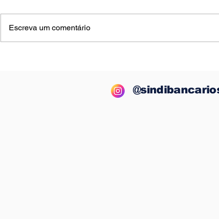
Escreva um comentário
Bradesco lucra R$ 13,9
BNB: Rep
bilhões no semestre,
dos funci
mas segue demitindo e
proposta 
fechando agências
próxima 
@sindibancario