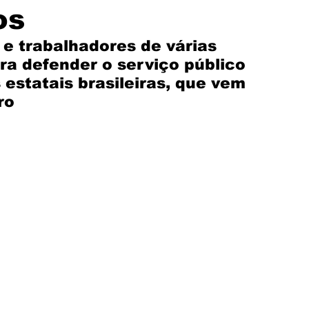
os
Solidariedade
Assembleia
Mercantil
 e trabalhadores de várias 
ra defender o serviço público 
 estatais brasileiras, que vem 
ro