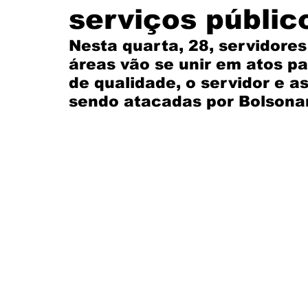
serviços públic
Santander
Eventos
História
Itaú
Nesta quarta, 28, servidores
áreas vão se unir em atos pa
de qualidade, o servidor e as
CUT
FEEB
Banco do Nordeste
sendo atacadas por Bolsona