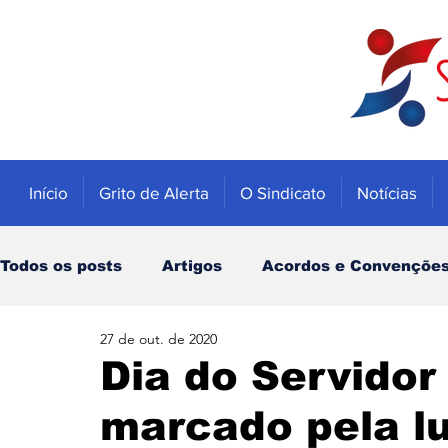
Início
Grito de Alerta
O Sindicato
Notícias
Todos os posts
Artigos
Acordos e Convençõe
27 de out. de 2020
Educação
Trabalhadores
Economia
Dia do Servidor
marcado pela l
Notícias
Caixa
Banco do Brasil
INSS