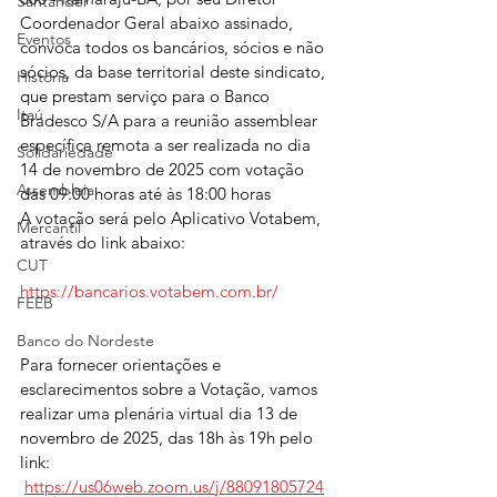
Santander
Coordenador Geral abaixo assinado, 
Eventos
convoca todos os bancários, sócios e não 
sócios, da base territorial deste sindicato, 
História
que prestam serviço para o Banco 
Itaú
Bradesco S/A para a reunião assemblear 
específica remota a ser realizada no dia 
Solidariedade
14 de novembro de 2025 com votação 
Assembleia
das 09:00 horas até às 18:00 horas
A votação será pelo Aplicativo Votabem, 
Mercantil
através do link abaixo:
CUT
https://bancarios.votabem.com.br/
FEEB
Banco do Nordeste
Para fornecer orientações e 
esclarecimentos sobre a Votação, vamos 
realizar uma plenária virtual dia 13 de 
novembro de 2025, das 18h às 19h pelo 
link:
https://us06web.zoom.us/j/88091805724