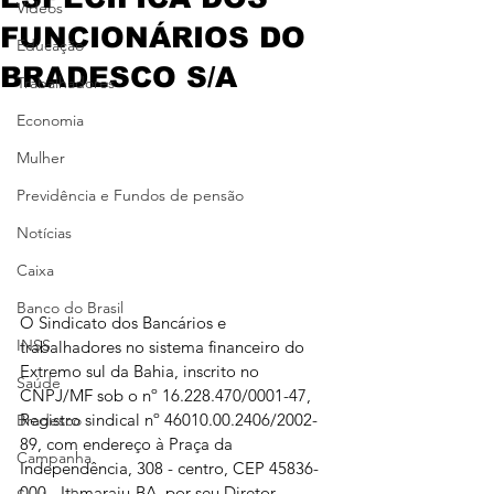
Vídeos
FUNCIONÁRIOS DO
Educação
BRADESCO S/A
Trabalhadores
Economia
Mulher
Previdência e Fundos de pensão
Notícias
Caixa
Banco do Brasil
O Sindicato dos Bancários e 
INSS
trabalhadores no sistema financeiro do 
Extremo sul da Bahia, inscrito no 
Saúde
CNPJ/MF sob o nº 16.228.470/0001-47,  
Registro sindical nº 46010.00.2406/2002-
Bradesco
89, com endereço à Praça da 
Campanha
Independência, 308 - centro, CEP 45836-
000 - Itamaraju-BA, por seu Diretor 