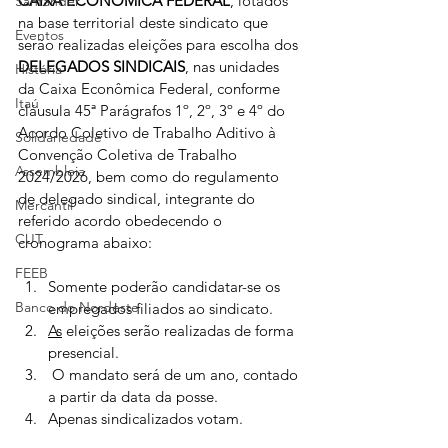
CAIXA ECONÔMICA FEDERAL
, lotados 
Santander
na base territorial deste sindicato que 
Eventos
serão realizadas eleições para escolha dos 
DELEGADOS SINDICAIS
, nas unidades 
História
da Caixa Econômica Federal, conforme 
Itaú
cláusula 45ª Parágrafos 1º, 2º, 3º e 4º do 
Acordo Coletivo de Trabalho Aditivo à 
Solidariedade
Convenção Coletiva de Trabalho 
Assembleia
2024/2026, bem como do regulamento 
de delegado sindical, integrante do 
Mercantil
referido acordo obedecendo o 
CUT
cronograma abaixo:
FEEB
Somente poderão candidatar-se os 
Banco do Nordeste
empregados filiados ao sindicato.
As
 eleições serão realizadas de forma 
presencial.
 O mandato será de um ano, contado 
a partir da data da posse.
Apenas sindicalizados votam.