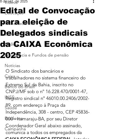
8 de set. de 2025
Vídeos
Edital de Convocação
Educação
para eleição de
Trabalhadores
Delegados sindicais
Economia
da CAIXA Econômica
Mulher
2025
Previdência e Fundos de pensão
Notícias
O Sindicato dos bancários e 
Caixa
trabalhadores no sistema financeiro do 
Extremo Sul da Bahia, inscrito no 
Banco do Brasil
CNPJ/MF sob o nº 16.228.470/0001-47, 
INSS
Registro sindical nº 46010.00.2406/2002-
89, com endereço à Praça da 
Saúde
Independência, 308 - centro, CEP 45836-
Bradesco
000 - Itamaraju-BA, por seu Diretor 
Coordenador Geral abaixo assinado, 
Campanha
comunica a todos os empregados da 