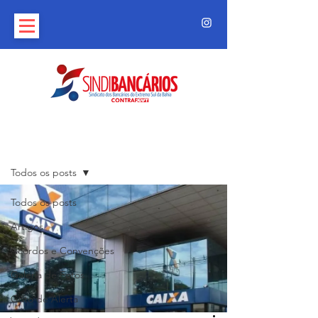
Post
Todos os posts
Todos os posts
Artigos
Acordos e Convenções
Galeria de Fotos
Grito de Alerta