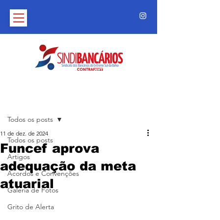
Post
Todos os posts
11 de dez. de 2024
Todos os posts
Funcef aprova
Artigos
adequação da meta
Acordos e Convenções
atuarial
Galeria de Fotos
Grito de Alerta