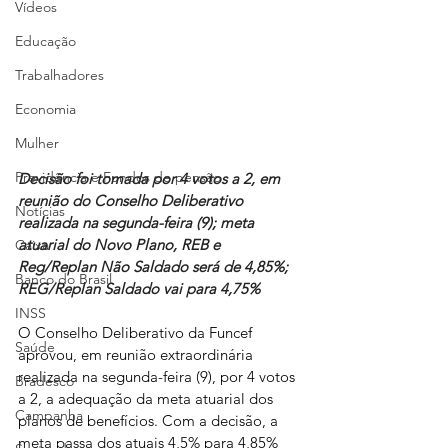
Vídeos
Educação
Trabalhadores
Economia
Mulher
Previdência e Fundos de pensão
Decisão foi tomada por 4 votos a 2, em 
reunião do Conselho Deliberativo 
Notícias
realizada na segunda-feira (9); meta 
atuarial do Novo Plano, REB e 
Caixa
Reg/Replan Não Saldado será de 4,85%; 
Banco do Brasil
REG/Replan Saldado vai para 4,75%
INSS
O Conselho Deliberativo da Funcef 
Saúde
aprovou, em reunião extraordinária 
realizada na segunda-feira (9), por 4 votos 
Bradesco
a 2, a adequação da meta atuarial dos 
Campanha
planos de benefícios. Com a decisão, a 
meta passa dos atuais 4,5% para 4,85% 