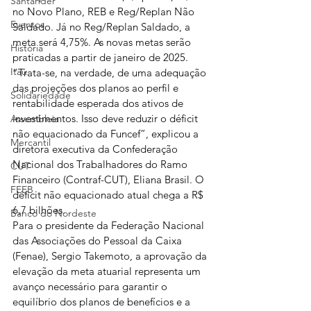
Santander
no Novo Plano, REB e Reg/Replan Não 
Eventos
Saldado. Já no Reg/Replan Saldado, a 
meta será 4,75%. As novas metas serão 
História
praticadas a partir de janeiro de 2025.
Itaú
“Trata-se, na verdade, de uma adequação 
das projeções dos planos ao perfil e 
Solidariedade
rentabilidade esperada dos ativos de 
investimentos. Isso deve reduzir o déficit 
Assembleia
não equacionado da Funcef”, explicou a 
Mercantil
diretora executiva da Confederação 
Nacional dos Trabalhadores do Ramo 
CUT
Financeiro (Contraf-CUT), Eliana Brasil. O 
FEEB
déficit não equacionado atual chega a R$ 
6,7 bilhões.
Banco do Nordeste
Para o presidente da Federação Nacional 
das Associações do Pessoal da Caixa 
(Fenae), Sergio Takemoto, a aprovação da 
elevação da meta atuarial representa um 
avanço necessário para garantir o 
equilíbrio dos planos de benefícios e a 