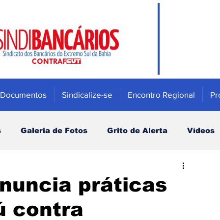
Documentos
Sindicalize-se
Encontro Regional
Pr
s
Galeria de Fotos
Grito de Alerta
Vídeos
Mulher
Previdência e Fundos de pensão
nuncia práticas
ú contra
Saúde
Bradesco
Campanha