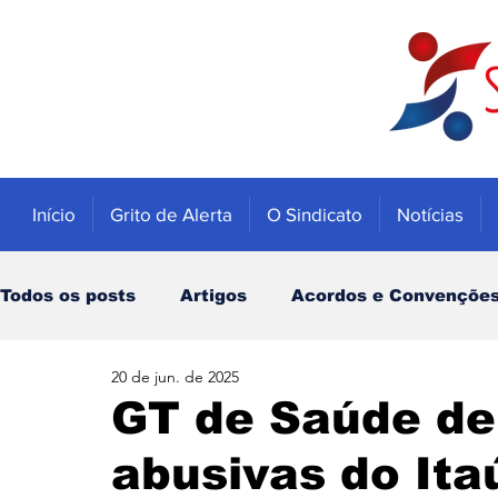
Início
Grito de Alerta
O Sindicato
Notícias
Todos os posts
Artigos
Acordos e Convençõe
20 de jun. de 2025
Educação
Trabalhadores
Economia
GT de Saúde de
abusivas do Ita
Notícias
Caixa
Banco do Brasil
INSS