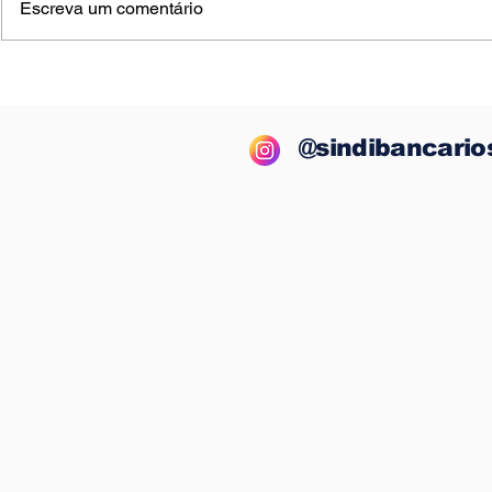
Escreva um comentário
Bradesco lucra R$ 13,9
BNB: Rep
bilhões no semestre,
dos funci
mas segue demitindo e
proposta 
fechando agências
próxima 
@sindibancario