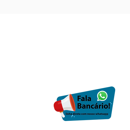
Início
Grito de Alerta
O Sindicato
Notícias
Documentos
Sindicalize-se
Encontro Regional
Contato
Processos Jurídicos