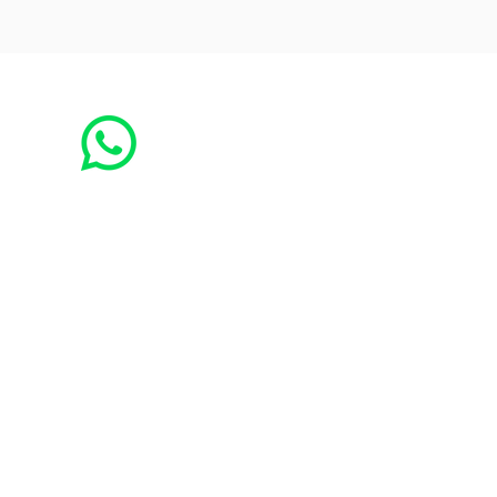
Receba as notícias no seu whatsapp:
1. adicione o número
(73) 3294-3413
nos seus contatos
2. nos envie uma mensagem
solicitando
o envio