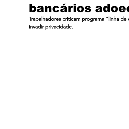
bancários adoe
Santander
Eventos
História
Itaú
Trabalhadores criticam programa “linha de 
invadir privacidade.
CUT
FEEB
Banco do Nordeste