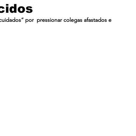
cidos
Solidariedade
Assembleia
Mercantil
cuidados” por  pressionar colegas afastados e 