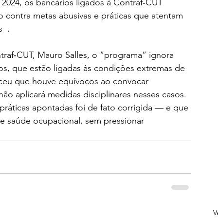
2024, os bancários ligados à Contraf‑CUT 
contra metas abusivas e práticas que atentam 
  .
traf‑CUT, Mauro Salles, o “programa” ignora 
os, que estão ligadas às condições extremas de 
eceu que houve equívocos ao convocar 
o aplicará medidas disciplinares nesses casos. 
ráticas apontadas foi de fato corrigida — e que 
de saúde ocupacional, sem pressionar 
V