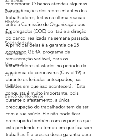
Santander
comemorar. O banco atendeu algumas 
reinvindicações dos representantes dos 
Eventos
trabalhadores, feitas na última reunião 
História
entre a Comissão de Organização dos 
Empregados (COE) do Itaú e a direção 
Itaú
do banco, realizada na semana passada.
Solidariedade
A principal delas é a garantia de 25 
pontos no GERA, programa de 
Assembleia
remuneração variável, para os 
Mercantil
trabalhadores afastados no período da 
pandemia do coronavírus (Covid-19) e 
CUT
durante os feriados antecipados, nas 
FEEB
cidades em que isso acontecerá. “Esta 
conquista é muito importante, pois 
Banco do Nordeste
durante o afastamento, a única 
preocupação do trabalhador tem de ser 
com a sua saúde. Ele não pode ficar 
preocupado também com os pontos que 
está perdendo no tempo em que fica sem 
trabalhar. Ele precisa dessa garantia para 