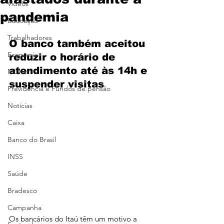
Vídeos
pandemia
Educação
Trabalhadores
O banco também aceitou 
Economia
reduzir o horário de 
atendimento até às 14h e 
Mulher
suspender visitas
Previdência e Fundos de pensão
Notícias
Caixa
Banco do Brasil
INSS
Saúde
Bradesco
Campanha
Os bancários do Itaú têm um motivo a 