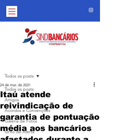
Post
Todos os posts
24 de mar. de 2021
Todos os posts
Itaú atende
Artigos
reivindicação de
Acordos e Convenções
garantia de pontuação
Galeria de Fotos
média aos bancários
Grito de Alerta
afastados durante a