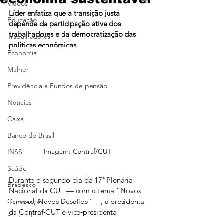
Vídeos
Líder enfatiza que a transição justa 
Educação
depende da participação ativa dos 
trabalhadores e da democratização das 
Trabalhadores
políticas econômicas
Economia
Mulher
Previdência e Fundos de pensão
Notícias
Caixa
Banco do Brasil
Imagem: Contraf/CUT
INSS
Saúde
Durante o segundo dia da 17ª Plenária 
Bradesco
Nacional da CUT — com o tema “Novos 
Tempos, Novos Desafios” —, a presidenta 
Campanha
da Contraf‑CUT e vice‑presidenta 