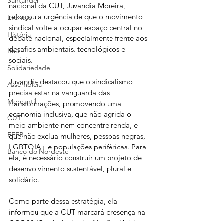
Santander
nacional da CUT, Juvandia Moreira, 
reforçou a urgência de que o movimento 
Eventos
sindical volte a ocupar espaço central no 
História
debate nacional, especialmente frente aos 
desafios ambientais, tecnológicos e 
Itaú
sociais.
Solidariedade
Juvandia destacou que o sindicalismo 
Assembleia
precisa estar na vanguarda das 
Mercantil
transformações, promovendo uma 
economia inclusiva, que não agrida o 
CUT
meio ambiente nem concentre renda, e 
FEEB
que não exclua mulheres, pessoas negras, 
LGBTQIA+ e populações periféricas. Para 
Banco do Nordeste
ela, é necessário construir um projeto de 
desenvolvimento sustentável, plural e 
solidário.
Como parte dessa estratégia, ela 
informou que a CUT marcará presença na 