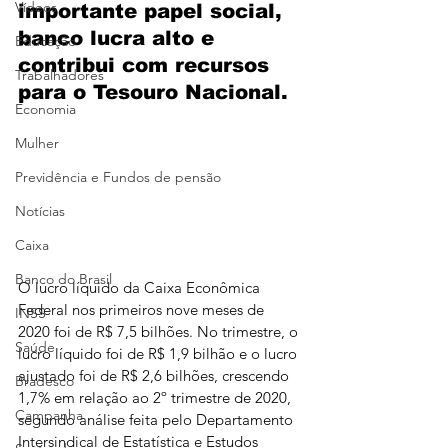
Vídeos
importante papel social, 
banco lucra alto e 
Educação
contribui com recursos 
Trabalhadores
para o Tesouro Nacional.
Economia
Mulher
Previdência e Fundos de pensão
Notícias
Caixa
Banco do Brasil
O lucro líquido da Caixa Econômica 
Federal nos primeiros nove meses de 
INSS
2020 foi de R$ 7,5 bilhões. No trimestre, o 
Saúde
lucro líquido foi de R$ 1,9 bilhão e o lucro 
ajustado foi de R$ 2,6 bilhões, crescendo 
Bradesco
1,7% em relação ao 2º trimestre de 2020, 
Campanha
segundo análise feita pelo Departamento 
Intersindical de Estatística e Estudos 