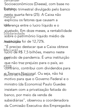
Santander
Socioeconômicos (Dieese), com base no 
Eventos
balanço trimestral divulgado pelo banco 
nesta quarta-feira (25). A Caixa não 
História
explicou os fatores que causam a 
Itaú
diferença entre o lucro líquido e o 
ajustado. Em doze meses, a rentabilidade 
Solidariedade
sobre o patrimônio líquido médio da 
instituição foi de 12,72%.
Assembleia
“É preciso destacar que a Caixa obteve 
Mercantil
lucro de R$ 7,5 bilhões, mesmo neste 
período de pandemia. É uma instituição 
CUT
que não traz prejuízo para o país, ao 
FEEB
contrário, contribui com dividendos para 
o Tesouro Nacional. Ou seja, não há 
Banco do Nordeste
motivo para que o Governo Federal e o 
ministro (da Economia) Paulo Guedes 
insistam com a privatização fatiada do 
banco, por meio da venda de 
subsidiárias”, observou a coordenadora 
da Comissão Executiva dos Empregados 