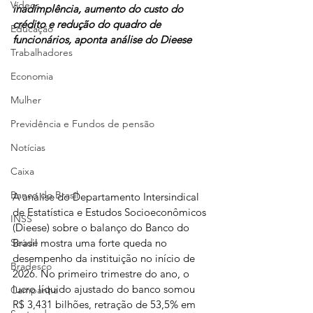
Vídeos
inadimplência, aumento do custo do 
crédito e redução do quadro de 
Educação
funcionários, aponta análise do Dieese
Trabalhadores
Economia
Mulher
Previdência e Fundos de pensão
Notícias
Caixa
Banco do Brasil
A análise do Departamento Intersindical 
de Estatística e Estudos Socioeconômicos 
INSS
(Dieese) sobre o balanço do Banco do 
Brasil mostra uma forte queda no 
Saúde
desempenho da instituição no início de 
Bradesco
2026. No primeiro trimestre do ano, o 
lucro líquido ajustado do banco somou 
Campanha
R$ 3,431 bilhões, retração de 53,5% em 