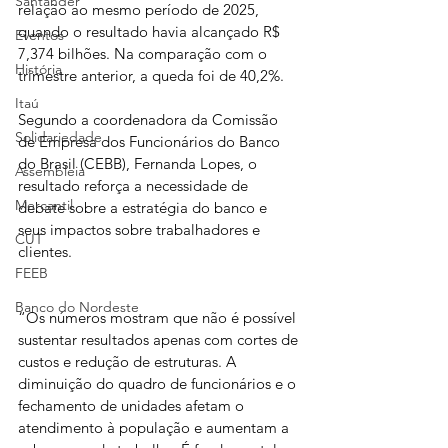
Santander
relação ao mesmo período de 2025, 
quando o resultado havia alcançado R$ 
Eventos
7,374 bilhões. Na comparação com o 
História
trimestre anterior, a queda foi de 40,2%.
Itaú
Segundo a coordenadora da Comissão 
Solidariedade
de Empresa dos Funcionários do Banco 
do Brasil (CEBB), Fernanda Lopes, o 
Assembleia
resultado reforça a necessidade de 
Mercantil
debate sobre a estratégia do banco e 
seus impactos sobre trabalhadores e 
CUT
clientes.
FEEB
Banco do Nordeste
“Os números mostram que não é possível 
sustentar resultados apenas com cortes de 
custos e redução de estruturas. A 
diminuição do quadro de funcionários e o 
fechamento de unidades afetam o 
atendimento à população e aumentam a 