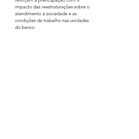
impacto das reestruturações sobre o 
atendimento à sociedade e as 
condições de trabalho nas unidades 
do banco.
Trabalhadores
Economia
Notícias
Ver tudo
Posts recentes