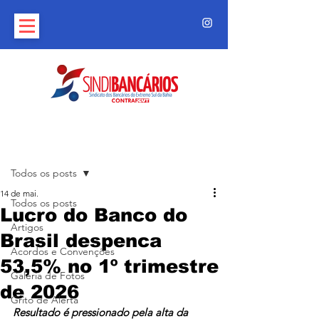
Post
Todos os posts
14 de mai.
Todos os posts
Lucro do Banco do
Artigos
Brasil despenca
Acordos e Convenções
53,5% no 1º trimestre
Galeria de Fotos
de 2026
Grito de Alerta
Resultado é pressionado pela alta da 