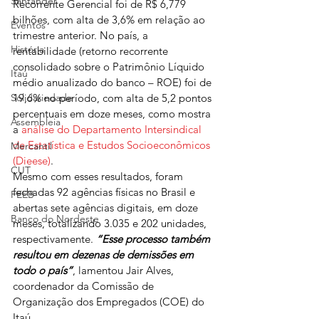
Santander
Recorrente Gerencial foi de R$ 6,779 
bilhões, com alta de 3,6% em relação ao 
Eventos
trimestre anterior. No país, a 
História
rentabilidade (retorno recorrente 
consolidado sobre o Patrimônio Líquido 
Itaú
médio anualizado do banco – ROE) foi de 
Solidariedade
19,6% no período, com alta de 5,2 pontos 
percentuais em doze meses, como mostra 
Assembleia
a 
análise do Departamento Intersindical 
de Estatística e Estudos Socioeconômicos 
Mercantil
(Dieese)
.
CUT
Mesmo com esses resultados, foram 
fechadas 92 agências físicas no Brasil e 
FEEB
abertas sete agências digitais, em doze 
Banco do Nordeste
meses, totalizando 3.035 e 202 unidades, 
respectivamente.
 “Esse processo também 
resultou em dezenas de demissões em 
todo o país”
, lamentou Jair Alves, 
coordenador da Comissão de 
Organização dos Empregados (COE) do 
Itaú.