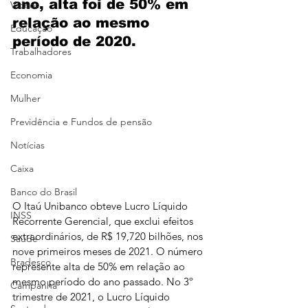
ano, alta foi de 50% em 
Vídeos
relação ao mesmo 
Educação
período de 2020.
Trabalhadores
Economia
Mulher
Previdência e Fundos de pensão
Notícias
Caixa
Banco do Brasil
O Itaú Unibanco obteve Lucro Líquido 
INSS
Recorrente Gerencial, que exclui efeitos 
extraordinários, de R$ 19,720 bilhões, nos 
Saúde
nove primeiros meses de 2021. O número 
Bradesco
represente alta de 50% em relação ao 
mesmo período do ano passado. No 3º 
Campanha
trimestre de 2021, o Lucro Líquido 