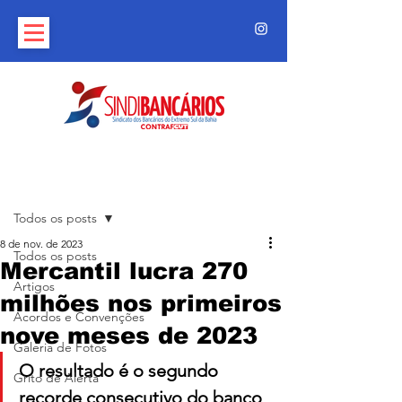
Post
Todos os posts
8 de nov. de 2023
Todos os posts
Mercantil lucra 270
Artigos
milhões nos primeiros
Acordos e Convenções
nove meses de 2023
Galeria de Fotos
O resultado é o segundo 
Grito de Alerta
recorde consecutivo do banco