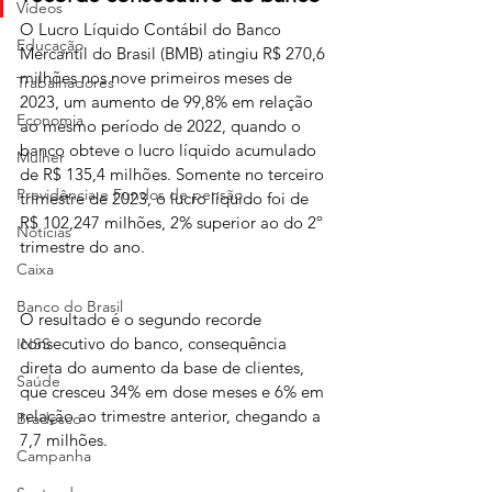
Vídeos
O Lucro Líquido Contábil do Banco 
Educação
Mercantil do Brasil (BMB) atingiu R$ 270,6 
milhões nos nove primeiros meses de 
Trabalhadores
2023, um aumento de 99,8% em relação 
Economia
ao mesmo período de 2022, quando o 
banco obteve o lucro líquido acumulado 
Mulher
de R$ 135,4 milhões. Somente no terceiro 
Previdência e Fundos de pensão
trimestre de 2023, o lucro líquido foi de 
R$ 102,247 milhões, 2% superior ao do 2º 
Notícias
trimestre do ano.
Caixa
Banco do Brasil
O resultado é o segundo recorde 
consecutivo do banco, consequência 
INSS
direta do aumento da base de clientes, 
Saúde
que cresceu 34% em dose meses e 6% em 
relação ao trimestre anterior, chegando a 
Bradesco
7,7 milhões.
Campanha