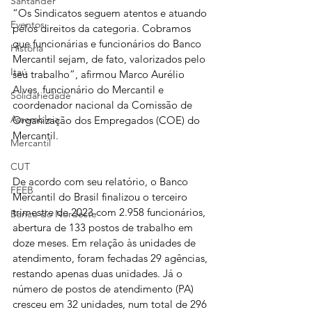
Santander
“Os Sindicatos seguem atentos e atuando 
Eventos
pelos direitos da categoria. Cobramos 
que funcionárias e funcionários do Banco 
História
Mercantil sejam, de fato, valorizados pelo 
Itaú
seu trabalho”, afirmou Marco Aurélio 
Alves, funcionário do Mercantil e 
Solidariedade
coordenador nacional da Comissão de 
Assembleia
Organização dos Empregados (COE) do 
Mercantil.
Mercantil
CUT
De acordo com seu relatório, o Banco 
FEEB
Mercantil do Brasil finalizou o terceiro 
trimestre de 2023 com 2.958 funcionários, 
Banco do Nordeste
abertura de 133 postos de trabalho em 
doze meses. Em relação às unidades de 
atendimento, foram fechadas 29 agências, 
restando apenas duas unidades. Já o 
número de postos de atendimento (PA) 
cresceu em 32 unidades, num total de 296 