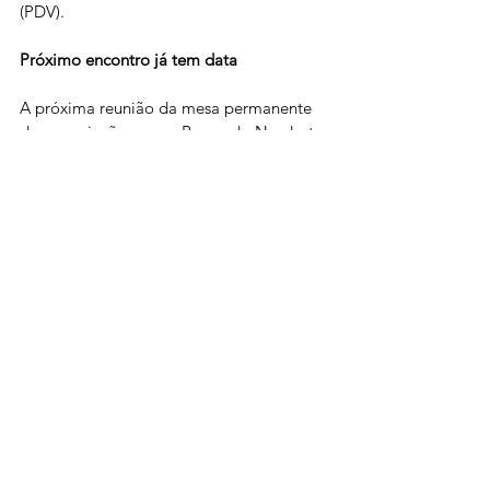
(PDV).
Próximo encontro já tem data
A próxima reunião da mesa permanente 
de negociação com o Banco do Nordeste 
está agendada para o dia 2 de abril, às 
14h, novamente na sede administrativa 
do banco, no bairro Passaré, em Fortaleza 
(CE).
Se quiser, posso adaptar para um formato 
mais visual, como carrossel para redes 
sociais, ou incluir chamadas e destaques 
para publicação no site. Deseja isso?