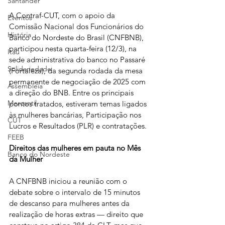
Santander
A Contraf-CUT, com o apoio da 
Eventos
Comissão Nacional dos Funcionários do 
História
Banco do Nordeste do Brasil (CNFBNB), 
participou nesta quarta-feira (12/3), na 
Itaú
sede administrativa do banco no Passaré 
Solidariedade
(Fortaleza), da segunda rodada da mesa 
permanente de negociação de 2025 com 
Assembleia
a direção do BNB. Entre os principais 
Mercantil
pontos tratados, estiveram temas ligados 
às mulheres bancárias, Participação nos 
CUT
Lucros e Resultados (PLR) e contratações.
FEEB
Direitos das mulheres em pauta no Mês 
Banco do Nordeste
da Mulher
A CNFBNB iniciou a reunião com o 
debate sobre o intervalo de 15 minutos 
de descanso para mulheres antes da 
realização de horas extras — direito que 