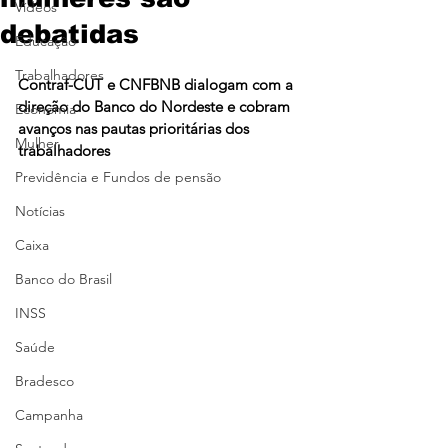
Vídeos
debatidas
Educação
Trabalhadores
Contraf-CUT e CNFBNB dialogam com a 
direção do Banco do Nordeste e cobram 
Economia
avanços nas pautas prioritárias dos 
Mulher
trabalhadores
Previdência e Fundos de pensão
Notícias
Caixa
Banco do Brasil
INSS
Saúde
Bradesco
Campanha