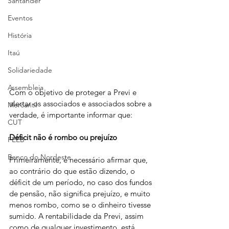
Santander
Eventos
História
Itaú
Solidariedade
Assembleia
Com o objetivo de proteger a Previ e 
alertar os associados e associados sobre a 
Mercantil
verdade, é importante informar que:
CUT
Déficit
não
é
rombo
ou
prejuízo
FEEB
Banco do Nordeste
Primeiramente, é necessário afirmar que, 
ao contrário do que estão dizendo, o 
déficit de um período, no caso dos fundos 
de pensão, não significa prejuízo, e muito 
menos rombo, como se o dinheiro tivesse 
sumido. A rentabilidade da Previ, assim 
como de qualquer investimento, está 