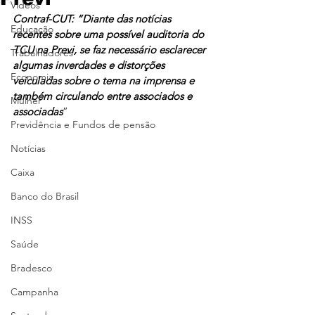
Vídeos
Contraf-CUT: “Diante das notícias 
Educação
recentes sobre uma possível auditoria do 
TCU na Previ, se faz necessário esclarecer 
Trabalhadores
algumas inverdades e distorções 
Economia
veiculadas sobre o tema na imprensa e 
também circulando entre associados e 
Mulher
associadas
”
Previdência e Fundos de pensão
Notícias
Caixa
Banco do Brasil
INSS
Saúde
Bradesco
Campanha