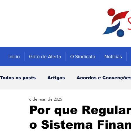
Início
Grito de Alerta
O Sindicato
Notícias
Todos os posts
Artigos
Acordos e Convençõe
6 de mar. de 2025
Educação
Trabalhadores
Economia
Por que Regular
o Sistema Finan
Notícias
Caixa
Banco do Brasil
INSS