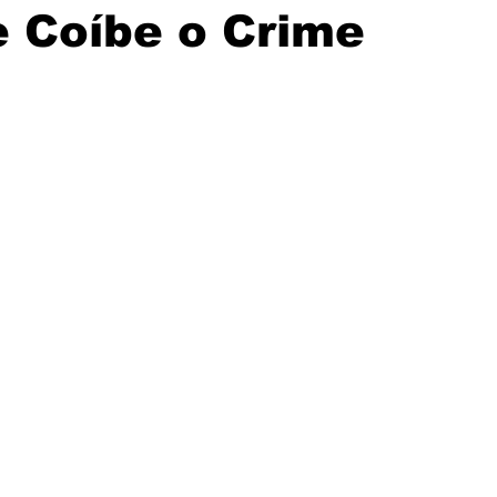
e Coíbe o Crime
Solidariedade
Assembleia
Mercantil