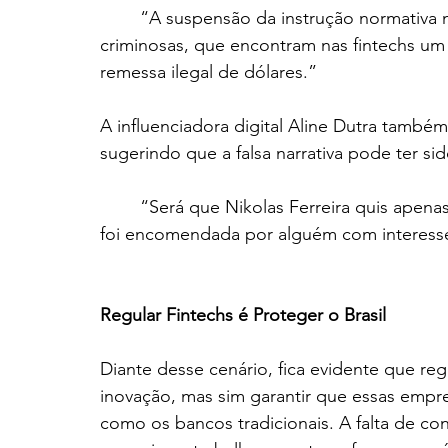
	“A suspensão da instrução normativa manteve brechas para doleiros e organizações 
criminosas, que encontram nas fintechs um 
remessa ilegal de dólares.”
A influenciadora digital Aline Dutra també
sugerindo que a falsa narrativa pode ter si
	“Será que Nikolas Ferreira quis apenas atacar o governo Lula ou essa desinformação 
foi encomendada por alguém com interess
Regular Fintechs é Proteger o Brasil
Diante desse cenário, fica evidente que regu
inovação, mas sim garantir que essas empre
como os bancos tradicionais. A falta de con