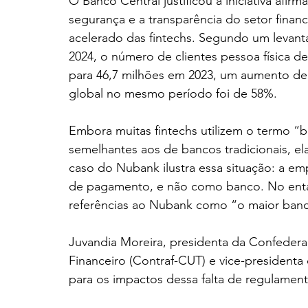
O Banco Central justificou a iniciativa af
segurança e a transparência do setor finan
acelerado das fintechs. Segundo um levant
2024, o número de clientes pessoa física 
para 46,7 milhões em 2023, um aumento d
global no mesmo período foi de 58%.
Embora muitas fintechs utilizem o termo “
semelhantes aos de bancos tradicionais, e
caso do Nubank ilustra essa situação: a emp
de pagamento, e não como banco. No entan
referências ao Nubank como “o maior banco
Juvandia Moreira, presidenta da Confeder
Financeiro (Contraf-CUT) e vice-presidenta 
para os impactos dessa falta de regulamen