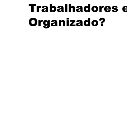
Trabalhadores 
Santander
Eventos
História
Itaú
Organizado?
CUT
FEEB
Banco do Nordeste