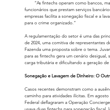
	“As fintechs operam como bancos, mas não cumprem os direitos trabalhistas dos 
funcionários que prestam serviços bancários
empresas facilita a sonegação fiscal e a la
para o crime organizado.”
A regulamentação do setor é uma das princ
de 2024, uma comitiva de representantes do
Fazenda uma proposta sobre o tema. Juvand
para as fintechs gera um cenário desigual,
carga tributária e dificultando a geração 
Sonegação e Lavagem de Dinheiro: O Outr
Casos recentes demonstram como a ausênci
caminho para atividades ilícitas. Em agosto 
Federal deflagraram a Operação Concierge
usava duas fintechs para sonegação fiscal,