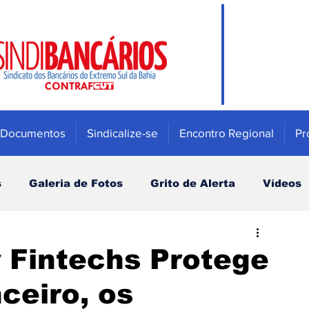
Documentos
Sindicalize-se
Encontro Regional
Pr
s
Galeria de Fotos
Grito de Alerta
Vídeos
Mulher
Previdência e Fundos de pensão
 Fintechs Protege
ceiro, os
Saúde
Bradesco
Campanha