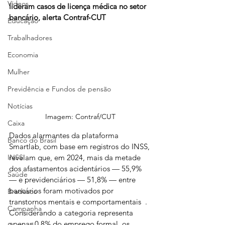
Vídeos
lideram casos de licença médica no setor 
bancário, alerta Contraf‑CUT
Educação
Trabalhadores
Economia
Mulher
Previdência e Fundos de pensão
Notícias
Imagem: Contraf/CUT
Caixa
Dados alarmantes da plataforma 
Banco do Brasil
Smartlab, com base em registros do INSS, 
revelam que, em 2024, mais da metade 
INSS
dos afastamentos acidentários — 55,9% 
Saúde
— e previdenciários — 51,8% — entre 
bancários foram motivados por 
Bradesco
transtornos mentais e comportamentais  . 
Campanha
Considerando a categoria representa 
apenas 0,8% do emprego formal, os 