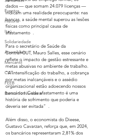
Santander
dados — que somam 24.079 licenças — 
Eventos
indicam uma realidade preocupante: nas 
bancas, a saúde mental superou as lesões 
História
físicas como principal causa de 
Itaú
afastamento  .
Solidariedade
Para o secretário de Saúde da 
Assembleia
Contraf‑CUT, Mauro Salles, esse cenário 
reflete o impacto de gestão estressante e 
Mercantil
metas abusivas no ambiente de trabalho. 
“A intensificação do trabalho, a cobrança 
CUT
por metas inalcançáveis e o assédio 
FEEB
organizacional estão adoecendo nossos 
bancários. Cada afastamento é uma 
Banco do Nordeste
história de sofrimento que poderia e 
deveria ser evitada”  .
Além disso, o economista do Dieese, 
Gustavo Cavarzan, reforça que, em 2024, 
os bancários representaram 2,81% dos 