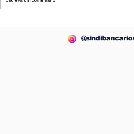
Escreva um comentário
Sindicato mobiliza
BB perde 
bancários no Prado,
oportunid
Alcobaça e Caravelas e
apresenta
denuncia grave falta de
reivindic
@sindibancario
funcionários no Banco
trabalhad
do Brasil