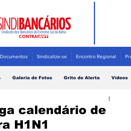
Documentos
Sindicalize-se
Encontro Regional
Pr
s
Galeria de Fotos
Grito de Alerta
Vídeos
Mulher
Previdência e Fundos de pensão
ga calendário de
ra H1N1
Saúde
Bradesco
Campanha