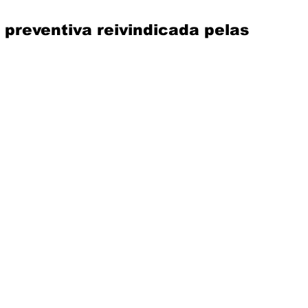
preventiva reivindicada pelas 
Solidariedade
Assembleia
Mercantil