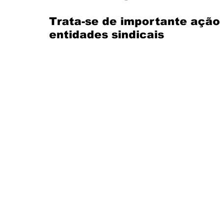
Trata-se de importante ação 
Santander
Eventos
História
Itaú
entidades sindicais
CUT
FEEB
Banco do Nordeste