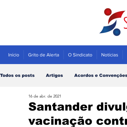
Início
Grito de Alerta
O Sindicato
Notícias
Todos os posts
Artigos
Acordos e Convençõe
16 de abr. de 2021
Educação
Trabalhadores
Economia
Santander divul
vacinação cont
Notícias
Caixa
Banco do Brasil
INSS