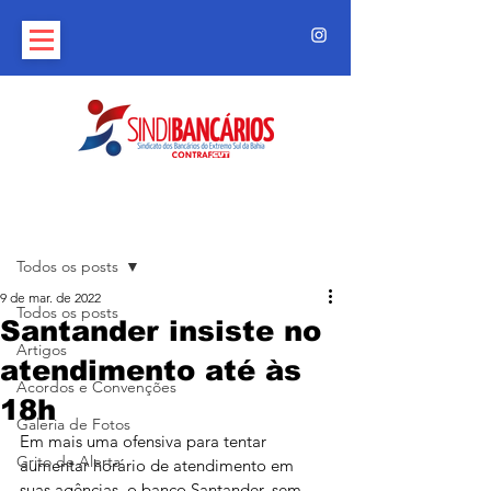
Post
Todos os posts
9 de mar. de 2022
Todos os posts
Santander insiste no
Artigos
atendimento até às
Acordos e Convenções
18h
Galeria de Fotos
Em mais uma ofensiva para tentar 
Grito de Alerta
aumentar horário de atendimento em 
suas agências, o banco Santander, sem 