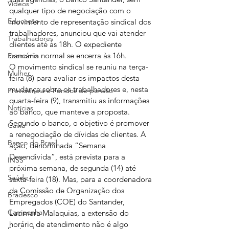
Vídeos
qualquer tipo de negociação com o 
Educação
movimento de representação sindical dos 
trabalhadores, anunciou que vai atender 
Trabalhadores
clientes até às 18h. O expediente 
bancário normal se encerra às 16h.
Economia
O movimento sindical se reuniu na terça-
Mulher
feira (8) para avaliar os impactos desta 
mudança sobre os trabalhadores e, nesta 
Previdência e Fundos de pensão
quarta-feira (9), transmitiu as informações 
Notícias
ao banco, que manteve a proposta.
Segundo o banco, o objetivo é promover 
Caixa
a renegociação de dívidas de clientes. A 
Banco do Brasil
ação, denominada “Semana 
Desendivida”, está prevista para a 
INSS
próxima semana, de segunda (14) até 
Saúde
sexta-feira (18). Mas, para a coordenadora 
da Comissão de Organização dos 
Bradesco
Empregados (COE) do Santander, 
Campanha
Lucimara Malaquias, a extensão do 
horário de atendimento não é algo 