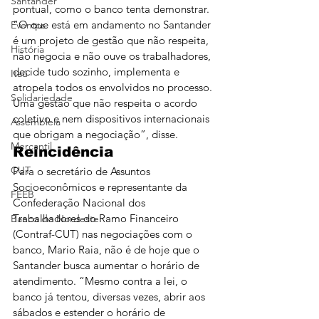
Santander
pontual, como o banco tenta demonstrar. 
“O que está em andamento no Santander 
Eventos
é um projeto de gestão que não respeita, 
História
não negocia e não ouve os trabalhadores, 
decide tudo sozinho, implementa e 
Itaú
atropela todos os envolvidos no processo. 
Solidariedade
Uma gestão que não respeita o acordo 
coletivo e nem dispositivos internacionais 
Assembleia
que obrigam a negociação”, disse.
Mercantil
Reincidência
CUT
Para o secretário de Assuntos 
Socioeconômicos e representante da 
FEEB
Confederação Nacional dos 
Trabalhadores do Ramo Financeiro 
Banco do Nordeste
(Contraf-CUT) nas negociações com o 
banco, Mario Raia, não é de hoje que o 
Santander busca aumentar o horário de 
atendimento. “Mesmo contra a lei, o 
banco já tentou, diversas vezes, abrir aos 
sábados e estender o horário de 