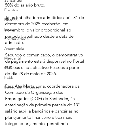
Santander
50% do salário bruto.
Eventos
Já os trabalhadores admitidos após 31 de 
História
dezembro de 2025 receberão, em 
Itaú
novembro, o valor proporcional ao 
período trabalhado desde a data de 
Solidariedade
admissão.
Assembleia
Segundo o comunicado, o demonstrativo 
Mercantil
de pagamento estará disponível no Portal 
Pessoas e no aplicativo Pessoas a partir 
CUT
do dia 28 de maio de 2026.
FEEB
Para Ana Marta Lima, coordenadora da 
Banco do Nordeste
Comissão de Organização dos 
Empregados (COE) do Santander, “a 
antecipação da primeira parcela do 13º 
salário auxilia bancários e bancárias no 
planejamento financeiro e traz mais 
fôlego ao orçamento, permitindo 