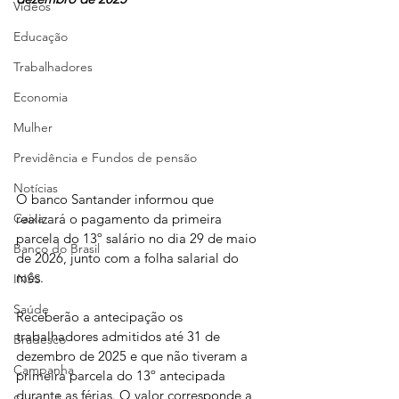
Vídeos
Educação
Trabalhadores
Economia
Mulher
Previdência e Fundos de pensão
Notícias
O banco Santander informou que 
realizará o pagamento da primeira 
Caixa
parcela do 13º salário no dia 29 de maio 
Banco do Brasil
de 2026, junto com a folha salarial do 
mês.
INSS
Saúde
Receberão a antecipação os 
trabalhadores admitidos até 31 de 
Bradesco
dezembro de 2025 e que não tiveram a 
Campanha
primeira parcela do 13º antecipada 
durante as férias. O valor corresponde a 