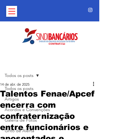
Post
Todos os posts
14 de abr. de 2025
Todos os posts
Talentos Fenae/Apcef
Artigos
encerra com
Acordos e Convenções
confraternização
Galeria de Fotos
entre funcionários e
Grito de Alerta
aposentados e