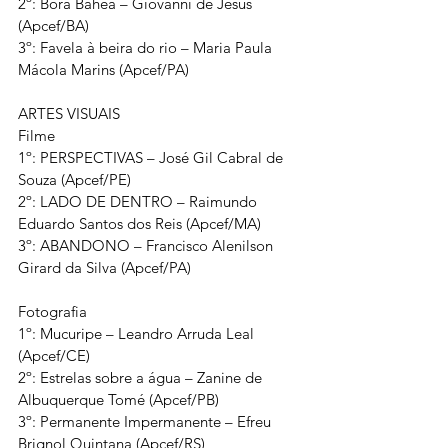
2º: Bora Bahêa – Giovanni de Jesus 
(Apcef/BA)
3º: Favela à beira do rio – Maria Paula 
Mácola Marins (Apcef/PA)
ARTES VISUAIS
Filme
1º: PERSPECTIVAS – José Gil Cabral de 
Souza (Apcef/PE)
2º: LADO DE DENTRO – Raimundo 
Eduardo Santos dos Reis (Apcef/MA)
3º: ABANDONO – Francisco Alenilson 
Girard da Silva (Apcef/PA)
Fotografia
1º: Mucuripe – Leandro Arruda Leal 
(Apcef/CE)
2º: Estrelas sobre a água – Zanine de 
Albuquerque Tomé (Apcef/PB)
3º: Permanente Impermanente – Efreu 
Brignol Quintana (Apcef/RS)