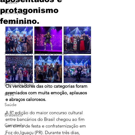
Vídeos
protagonismo
Educação
feminino.
Trabalhadores
Economia
Mulher
Previdência e Fundos de pensão
Notícias
Caixa
Banco do Brasil
Os vencedores das oito categorias foram 
premiados com muita emoção, aplausos 
INSS
e abraços calorosos.
Saúde
A 8ª edição do maior concurso cultural 
Bradesco
entre bancários do Brasil chegou ao fim 
Campanha
em clima de festa e confraternização em 
Foz do Iguaçu (PR). Durante três dias, 