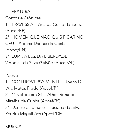
LITERATURA
Contos e Crônicas
1º: TRAVESSIA – Ana da Costa Bandeira 
(Apcef/PB)
2º: HOMEM QUE NÃO QUIS FICAR NO 
CÉU – Aldenir Dantas da Costa 
(Apcef/RN)
3º: LUMI: A LUZ DA LIBERDADE – 
Veronica da Silva Galvão (Apcef/AL)
Poesia
1º: CONTROVERSA-MENTE – Joana D
´Arc Matos Prado (Apcef/PI)
2º: 41 voltou em 24 – Athos Ronaldo 
Miralha da Cunha (Apcef/RS)
3º: Dentre o Fumacê – Luciana da Silva 
Pereira Magalhães (Apcef/DF)
MÚSICA