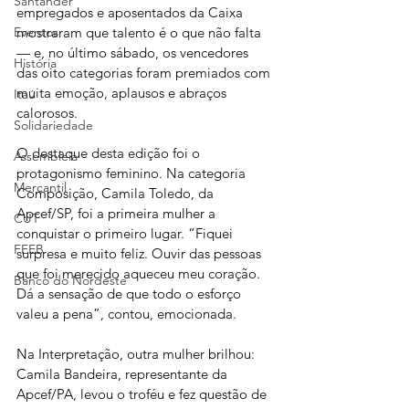
Santander
empregados e aposentados da Caixa 
Eventos
mostraram que talento é o que não falta 
— e, no último sábado, os vencedores 
História
das oito categorias foram premiados com 
muita emoção, aplausos e abraços 
Itaú
calorosos.
Solidariedade
O destaque desta edição foi o 
Assembleia
protagonismo feminino. Na categoria 
Mercantil
Composição, Camila Toledo, da 
Apcef/SP, foi a primeira mulher a 
CUT
conquistar o primeiro lugar. “Fiquei 
FEEB
surpresa e muito feliz. Ouvir das pessoas 
que foi merecido aqueceu meu coração. 
Banco do Nordeste
Dá a sensação de que todo o esforço 
valeu a pena”, contou, emocionada.
Na Interpretação, outra mulher brilhou: 
Camila Bandeira, representante da 
Apcef/PA, levou o troféu e fez questão de 