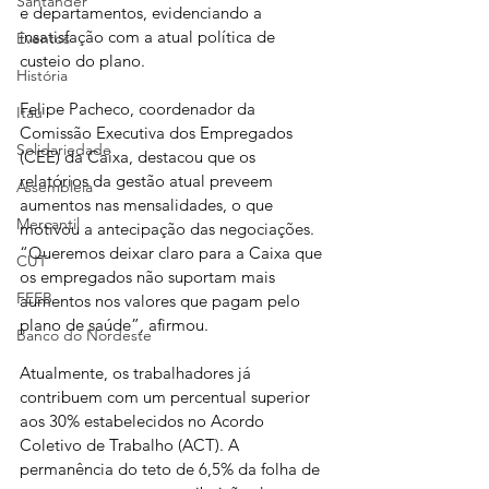
Santander
e departamentos, evidenciando a 
insatisfação com a atual política de 
Eventos
custeio do plano.
História
Felipe Pacheco, coordenador da 
Itaú
Comissão Executiva dos Empregados 
Solidariedade
(CEE) da Caixa, destacou que os 
relatórios da gestão atual preveem 
Assembleia
aumentos nas mensalidades, o que 
Mercantil
motivou a antecipação das negociações. 
“Queremos deixar claro para a Caixa que 
CUT
os empregados não suportam mais 
FEEB
aumentos nos valores que pagam pelo 
plano de saúde”, afirmou.
Banco do Nordeste
Atualmente, os trabalhadores já 
contribuem com um percentual superior 
aos 30% estabelecidos no Acordo 
Coletivo de Trabalho (ACT). A 
permanência do teto de 6,5% da folha de 