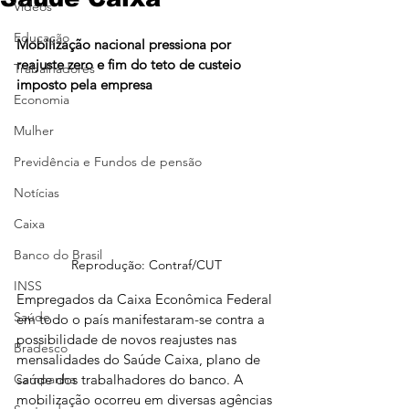
Vídeos
Educação
Mobilização nacional pressiona por 
reajuste zero e fim do teto de custeio 
Trabalhadores
imposto pela empresa
Economia
Mulher
Previdência e Fundos de pensão
Notícias
Caixa
Banco do Brasil
Reprodução: Contraf/CUT
INSS
Empregados da Caixa Econômica Federal 
Saúde
em todo o país manifestaram-se contra a 
possibilidade de novos reajustes nas 
Bradesco
mensalidades do Saúde Caixa, plano de 
saúde dos trabalhadores do banco. A 
Campanha
mobilização ocorreu em diversas agências 