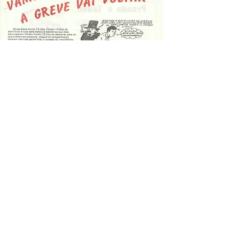
Carregar Mais
Praça da Independência, 308
CEP:
45836-000
Itamaraju - Bahia
Tel e Whats.:
(73) 3294.3413