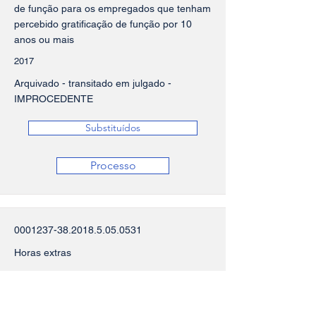
de função para os empregados que tenham
percebido gratificação de função por 10
anos ou mais
2017
Arquivado - transitado em julgado -
IMPROCEDENTE
Substituídos
Processo
0001237-38.2018.5.05
.0531
Horas extras
PROTESTO JUDICIAL para interrupção da
prescrição do direito, quanto as horas
extras.