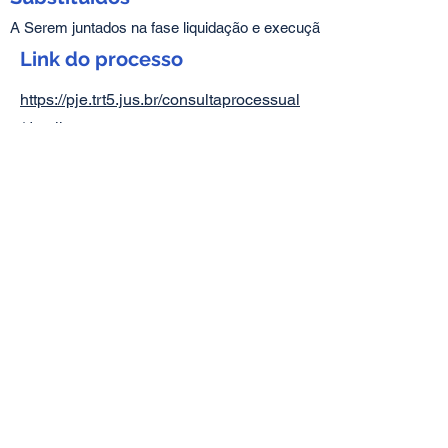
A Serem juntados na fase liquidação e execução
Link do processo
https://pje.trt5.jus.br/consultaprocessual
/detalhe-
processo/00012287620185050531
Praça da Independência, 308
CEP:
45836-000
Itamaraju - Bahia
Tel e Whats.:
(73) 3294.3413
sindibancariosextsul@gmail.com
Receba as notícias no seu whatsapp:
1. adicione o número
(73) 3294-3413