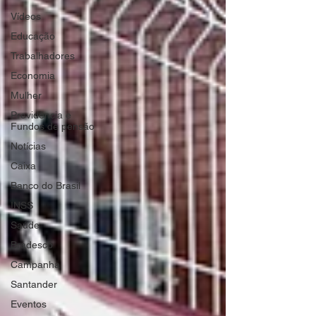
Vídeos
Educação
Trabalhadores
Economia
Mulher
Previdência e
Fundos de pensão
Notícias
Caixa
Banco do Brasil
INSS
Saúde
Bradesco
Campanha
Santander
Eventos