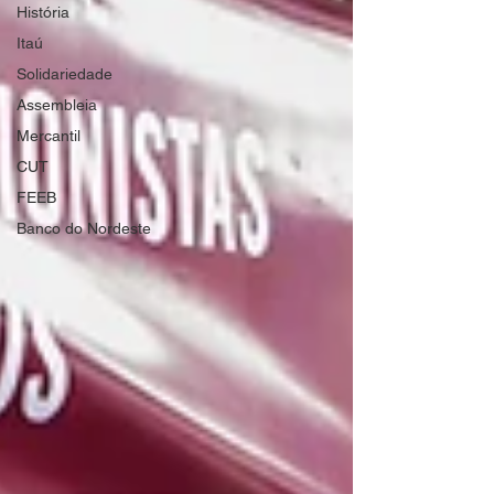
História
Itaú
Solidariedade
Assembleia
Mercantil
CUT
FEEB
Banco do Nordeste