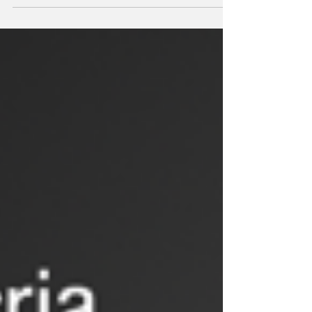
organizações populares e estudantis foram as
ruas neste sábado (24/07), contra o governo
de Jair...