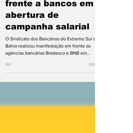
frente a bancos em
abertura de
campanha salarial
O Sindicato dos Bancários do Extremo Sul da
Bahia realizou manifestação em frente as
agências bancárias Bradesco e BNB em
Teixeira de Freitas nesta segunda feira
(20/07). A ação marca a abertura da
Campanha Nacional dos Bancários e
Bancárias, processo de renovação da
Convenção Coletiva da categoria. Segundo o
diretor do SindiBancarios João Climario, a
reivindicação é por melhores condições de
trabalho, melhoria no atendimento ao público
e o não fechamento de agências, que oc