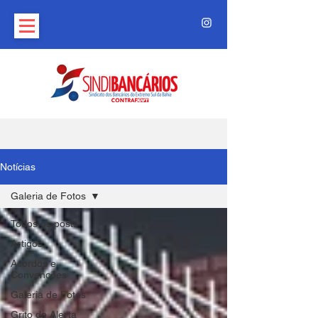
Notícias
Galeria de Fotos
Todos os posts
Artigos
Acordos e
Convenções
Galeria de Fotos
Grito de Alerta