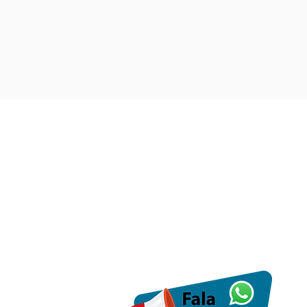
Início
Grito de Alerta
O Sindicato
Notícias
Documentos
Sindicalize-se
Encontro Regional