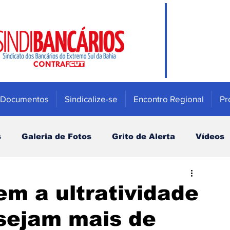
Documentos
Sindicalize-se
Encontro Regional
Pr
s
Galeria de Fotos
Grito de Alerta
Vídeos
Mulher
Previdência e Fundos de pensão
m a ultratividade
 sejam mais de
Saúde
Bradesco
Campanha