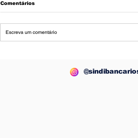
Comentários
Escreva um comentário
Sindicato mobiliza
BB perde 
bancários no Prado,
oportunid
Alcobaça e Caravelas e
apresenta
denuncia grave falta de
reivindic
@sindibancario
funcionários no Banco
trabalhad
do Brasil