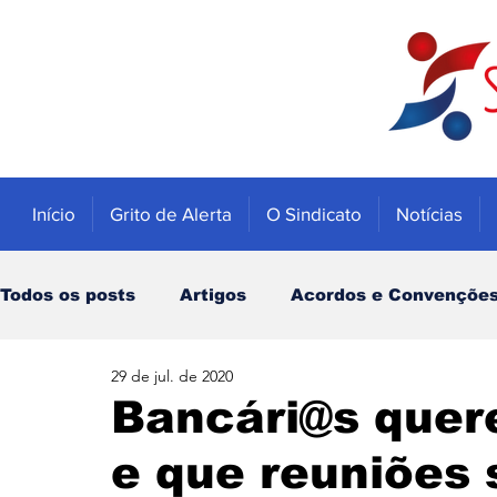
Início
Grito de Alerta
O Sindicato
Notícias
Todos os posts
Artigos
Acordos e Convençõe
29 de jul. de 2020
Educação
Trabalhadores
Economia
Bancári@s quere
e que reuniões
Notícias
Caixa
Banco do Brasil
INSS