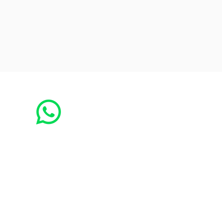
Receba as notícias no seu whatsapp:
1. adicione o número
(73) 3294-3413
nos seus contatos
2. nos envie uma mensagem
solicitando
o envio