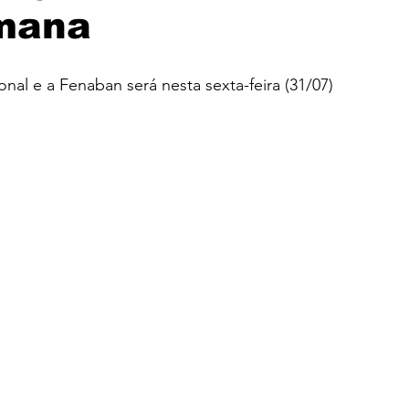
emana
Solidariedade
Assembleia
Mercantil
l e a Fenaban será nesta sexta-feira (31/07)