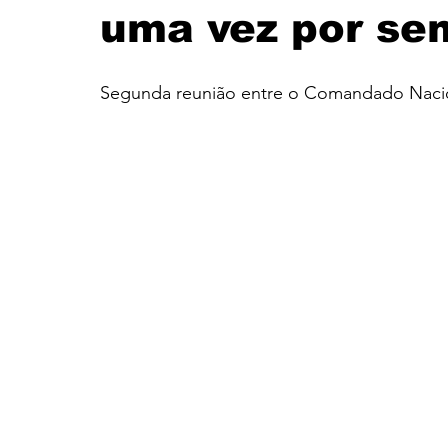
uma vez por s
Santander
Eventos
História
Itaú
Segunda reunião entre o Comandado Naciona
CUT
FEEB
Banco do Nordeste