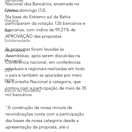
Santander
Nacional dos Bancários, encerrada no 
último domingo (12).
Eventos
Na base do Extremo sul da Bahia 
História
participaram da votação 126 bancários e 
bancárias, com índice de 99,21% de 
Itaú
APROVAÇÃO das propostas. 
Solidariedade
As propostas foram levadas às 
Assembleia
Assembléias  após serem discutidas na 
Mercantil
Conferência nacional, em conferências 
estaduais e regionais realizadas em todo 
CUT
o país e também as apuradas por meio 
FEEB
da Consulta Nacional à categoria, que 
contou com a participação de mais de 35 
Banco do Nordeste
mil bancários.
“A construção de nossa minuta de 
reivindicações conta com a participação 
das bases de nossa categoria desde a 
apresentação da proposta, até o 