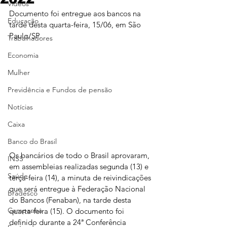
Vídeos
Documento foi entregue aos bancos na 
Educação
tarde desta quarta-feira, 15/06, em São 
Paulo/SP. 
Trabalhadores
Economia
Mulher
Previdência e Fundos de pensão
Notícias
Caixa
Banco do Brasil
Os bancários de todo o Brasil aprovaram, 
INSS
em assembleias realizadas segunda (13) e 
Saúde
terça-feira (14), a minuta de reivindicações 
que será entregue à Federação Nacional 
Bradesco
do Bancos (Fenaban), na tarde desta 
Campanha
quarta-feira (15). O documento foi 
definido durante a 24ª Conferência 