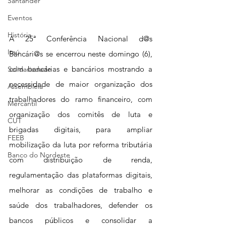
Santander
Eventos
História
A 25ª Conferência Nacional d@s 
Itaú
Bancári@s se encerrou neste domingo (6), 
com bancárias e bancários mostrando a 
Solidariedade
necessidade de maior organização dos 
Assembleia
trabalhadores do ramo financeiro, com 
Mercantil
organização dos comitês de luta e 
CUT
brigadas digitais, para ampliar 
FEEB
mobilização da luta por reforma tributária 
Banco do Nordeste
com distribuição de renda, 
regulamentação das plataformas digitais, 
melhorar as condições de trabalho e 
saúde dos trabalhadores, defender os 
bancos públicos e consolidar a 