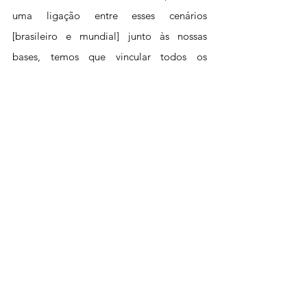
uma ligação entre esses cenários 
[brasileiro e mundial] junto às nossas 
bases, temos que vincular todos os 
desafios à uma luta maior, que não se 
resume ao nosso umbigo. É evidente que 
temos questões específicas à nossa 
categoria, mas temos que compreender 
que estamos inseridos em um contexto 
maior que torna ainda mais importante a 
unidade, a mesma unidade que foi 
fundamental para vencer Bolsonaro nas 
urnas, é essa mesma unidade, entre toda a 
classe trabalhadora, que se torna 
fundamental para superar os desafios 
colocados nesta conjuntura”, explicou.