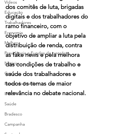
Vídeos
dos comitês de luta, brigadas 
Educação
digitais e dos trabalhadores do 
Trabalhadores
ramo financeiro, com o 
Economia
objetivo de ampliar a luta pela 
Mulher
distribuição de renda, contra 
Previdência e Fundos de pensão
as fake news e pela melhora 
Notícias
das condições de trabalho e 
saúde dos trabalhadores e 
Caixa
todos os temas de maior 
Banco do Brasil
relevância no debate nacional.
INSS
Saúde
Bradesco
Campanha