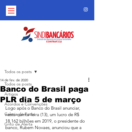
Post
Todos os posts
14 de fev. de 2020
Todos os posts
Banco do Brasil paga
Artigos
PLR dia 5 de março
Acordos e Convenções
Logo após o Banco do Brasil anunciar, 
Galeria de Fotos
nesta quinta-feira (13), um lucro de R$ 
18,162 bilhões em 2019, o presidente do 
Grito de Alerta
banco, Rubem Novaes, anunciou que a 