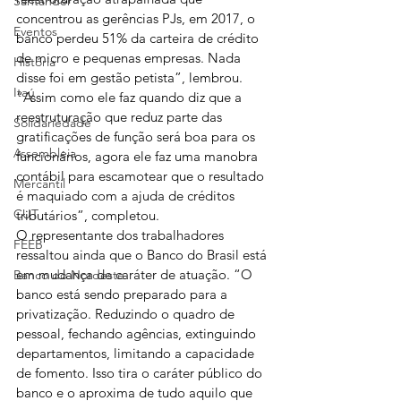
Santander
concentrou as gerências PJs, em 2017, o 
Eventos
banco perdeu 51% da carteira de crédito 
de micro e pequenas empresas. Nada 
História
disse foi em gestão petista”, lembrou. 
Itaú
“Assim como ele faz quando diz que a 
reestruturação que reduz parte das 
Solidariedade
gratificações de função será boa para os 
Assembleia
funcionários, agora ele faz uma manobra 
contábil para escamotear que o resultado 
Mercantil
é maquiado com a ajuda de créditos 
CUT
tributários”, completou.
O representante dos trabalhadores 
FEEB
ressaltou ainda que o Banco do Brasil está 
em mudança de caráter de atuação. “O 
Banco do Nordeste
banco está sendo preparado para a 
privatização. Reduzindo o quadro de 
pessoal, fechando agências, extinguindo 
departamentos, limitando a capacidade 
de fomento. Isso tira o caráter público do 
banco e o aproxima de tudo aquilo que 