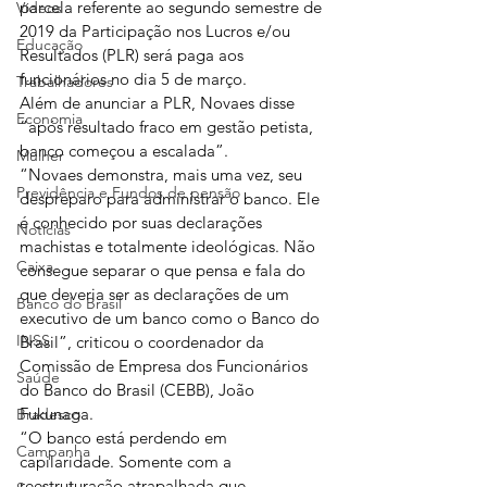
parcela referente ao segundo semestre de 
Vídeos
2019 da Participação nos Lucros e/ou 
Educação
Resultados (PLR) será paga aos 
funcionários no dia 5 de março.
Trabalhadores
Além de anunciar a PLR, Novaes disse 
Economia
“após resultado fraco em gestão petista, 
banco começou a escalada”.
Mulher
“Novaes demonstra, mais uma vez, seu 
Previdência e Fundos de pensão
despreparo para administrar o banco. Ele 
é conhecido por suas declarações 
Notícias
machistas e totalmente ideológicas. Não 
Caixa
consegue separar o que pensa e fala do 
que deveria ser as declarações de um 
Banco do Brasil
executivo de um banco como o Banco do 
INSS
Brasil”, criticou o coordenador da 
Comissão de Empresa dos Funcionários 
Saúde
do Banco do Brasil (CEBB), João 
Fukunaga.
Bradesco
“O banco está perdendo em 
Campanha
capilaridade. Somente com a 
reestruturação atrapalhada que 