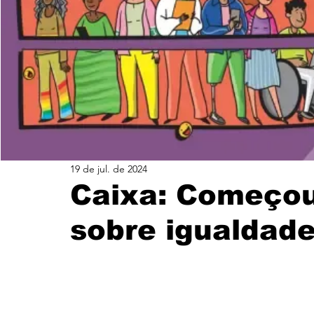
Santander
Eventos
História
Itaú
CUT
FEEB
Banco do Nordeste
19 de jul. de 2024
Caixa: Começou
sobre igualdade