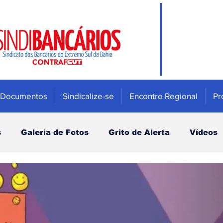
Documentos
Sindicalize-se
Encontro Regional
Pr
s
Galeria de Fotos
Grito de Alerta
Vídeos
Mulher
Previdência e Fundos de pensão
Saúde
Bradesco
Campanha