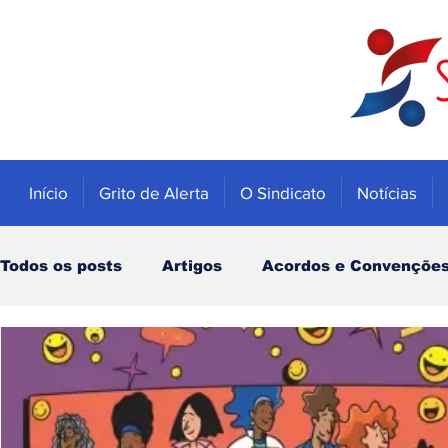
Início
Grito de Alerta
O Sindicato
Notícias
Todos os posts
Artigos
Acordos e Convençõe
Educação
Trabalhadores
Economia
Notícias
Caixa
Banco do Brasil
INSS