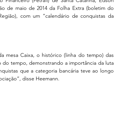
Financeiro (Fetrafi) de Santa Catarina, Edson 
 de maio de 2014 da Folha Extra (boletim do 
egião), com um “calendário de conquistas da 
da mesa Caixa, o histórico (linha do tempo) das 
o do tempo, demonstrando a importância da luta 
quistas que a categoria bancária teve ao longo 
gociação”, disse Heemann.