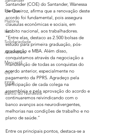
Santander
Santander (COE) do Santander, Wanessa 
Eventos
de Queiroz, afirma que a renovação deste 
acordo foi fundamental, pois assegura 
História
cláusulas econômicas e sociais, em 
âmbito nacional, aos trabalhadores. 
Itaú
“Entre elas, destaco as 2.500 bolsas de 
Solidariedade
estudo para primeira graduação, pós-
graduação e MBA. Além disso, 
Assembleia
conquistamos através da negociação a 
Mercantil
manutenção de todas as conquistas do 
acordo anterior, especialmente no 
CUT
pagamento da PPRS. Agradeço pela 
FEEB
participação de cada colega na 
assembleia e pela aprovação do acordo e 
Banco do Nordeste
continuaremos reivindicando com o 
banco avanços aos neurodivergentes, 
melhorias nas condições de trabalho e no 
plano de saúde.”
Entre os principais pontos, destaca-se a 