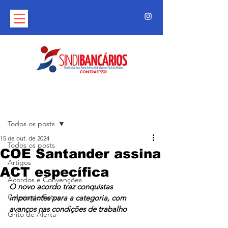
Post
Todos os posts
15 de out. de 2024
Todos os posts
COE Santander assina
Artigos
ACT específica
Acordos e Convenções
O novo acordo traz conquistas 
Galeria de Fotos
importantes para a categoria, com 
avanços nas condições de trabalho
Grito de Alerta