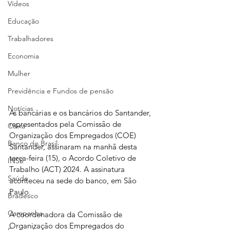
Vídeos
Educação
Trabalhadores
Economia
Mulher
Previdência e Fundos de pensão
Notícias
As bancárias e os bancários do Santander, 
representados pela Comissão de 
Caixa
Organização dos Empregados (COE) 
Banco do Brasil
Santander, assinaram na manhã desta 
terça-feira (15), o Acordo Coletivo de 
INSS
Trabalho (ACT) 2024. A assinatura 
Saúde
aconteceu na sede do banco, em São 
Paulo.
Bradesco
Campanha
A coordenadora da Comissão de 
Organização dos Empregados do 