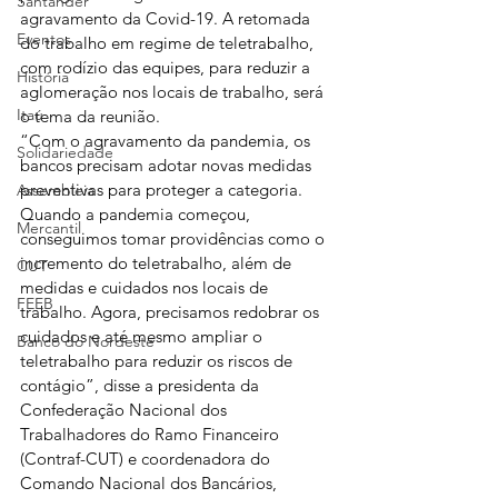
Santander
agravamento da Covid-19. A retomada 
Eventos
do trabalho em regime de teletrabalho, 
com rodízio das equipes, para reduzir a 
História
aglomeração nos locais de trabalho, será 
Itaú
o tema da reunião.
“Com o agravamento da pandemia, os 
Solidariedade
bancos precisam adotar novas medidas 
preventivas para proteger a categoria. 
Assembleia
Quando a pandemia começou, 
Mercantil
conseguimos tomar providências como o 
incremento do teletrabalho, além de 
CUT
medidas e cuidados nos locais de 
FEEB
trabalho. Agora, precisamos redobrar os 
cuidados e até mesmo ampliar o 
Banco do Nordeste
teletrabalho para reduzir os riscos de 
contágio”, disse a presidenta da 
Confederação Nacional dos 
Trabalhadores do Ramo Financeiro 
(Contraf-CUT) e coordenadora do 
Comando Nacional dos Bancários, 