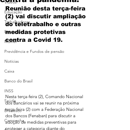
Vídeos
Reunião desta terça-feira 
Educação
(2) vai discutir ampliação 
Trabalhadores
do teletrabalho e outras 
medidas protetivas 
Economia
contra a Covid 19.
Mulher
Previdência e Fundos de pensão
Notícias
Caixa
Banco do Brasil
INSS
Nesta terça-feira (2), Comando Nacional 
Saúde
dos Bancários vai se reunir na próxima 
terça-feira (2) com a Federação Nacional 
Bradesco
dos Bancos (Fenaban) para discutir a 
Campanha
adoção de medidas preventivas para 
proteger a categoria diante do 