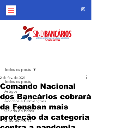
Post
Todos os posts
2 de fev. de 2021
Todos os posts
Comando Nacional
Artigos
dos Bancários cobrará
Acordos e Convenções
da Fenaban mais
Galeria de Fotos
proteção da categoria
Grito de Alerta
contra a pandemia.