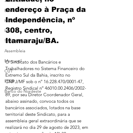
Santander
endereço à Praça da 
Eventos
Independência, nº 
História
308, centro, 
Itaú
Itamaraju/BA. 
Solidariedade
Assembleia
Mercantil
O Sindicato dos Bancários e 
Trabalhadores no Sistema Financeiro do 
CUT
Extremo Sul da Bahia, inscrito no 
FEEB
CNPJ/MF sob o nº 16.228.470/0001-47, 
Registro Sindical nº 46010.00.2406/2002-
Banco do Nordeste
89, por seu Diretor Coordenador Geral, 
abaixo assinado, convoca todos os 
bancários associados, lotados na base 
territorial deste Sindicato, para a 
assembleia geral extraordinária que se 
realizará no dia 29 de agosto de 2023, em 