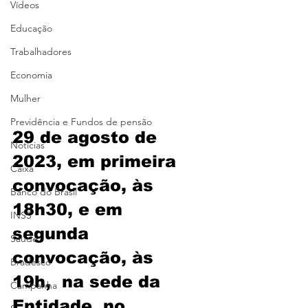
Vídeos
Educação
Trabalhadores
Economia
Mulher
Previdência e Fundos de pensão
29 de agosto de 
Notícias
2023, em primeira 
Caixa
convocação, às 
Banco do Brasil
18h30, e em 
INSS
segunda 
Saúde
convocação, às 
Bradesco
19h,  na sede da 
Campanha
Entidade, no 