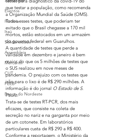
Santander
testes para diagnóstico da covid-19 do 
que testar a população, como recomenda 
Eventos
a Organização Mundial da Saúde (OMS). 
Todos esses testes, que poderiam ter 
História
evitado que o Brasil chegasse a 170 mil 
Itaú
mortos, estão estocados em um armazém 
do governo federal em Guarulhos.
Solidariedade
A quantidade de testes que perde a 
Assembleia
validade em dezembro e janeiro é bem 
maior do que os 5 milhões de testes que 
Mercantil
o SUS realizou em nove meses de 
CUT
pandemia. O prejuízo com os testes que 
irão para o lixo é de R$ 290 milhões. A 
FEEB
informação é do jornal 
O Estado de S. 
Banco do Nordeste
Paulo
.
Trata-se de testes RT-PCR, dos mais 
eficazes, que consiste na coleta de 
secreção no nariz e na garganta por meio 
de um cotonete. Em laboratórios 
particulares custa de R$ 290 a R$ 400. 
Conforme a reportagem, o Ministério da 