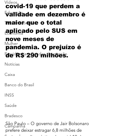
Vídeos
covid-19 que perdem a 
Educação
validade em dezembro é 
maior que o total 
Trabalhadores
aplicado pelo SUS em 
Economia
nove meses de 
Mulher
pandemia. O prejuízo é 
Previdência e Fundos de pensão
de R$ 290 milhões.
Notícias
Caixa
Banco do Brasil
INSS
Saúde
Bradesco
São Paulo – O governo de Jair Bolsonaro 
Campanha
prefere deixar estragar 6,8 milhões de 