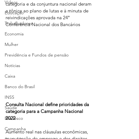
Vídeos
categoria e da conjuntura nacional deram 
a tônica ao plano de lutas e à minuta de 
Educação
reivindicações aprovada na 24ª 
Trabalhadores
Conferência Nacional dos Bancários
Economia
Mulher
Previdência e Fundos de pensão
Notícias
Caixa
Banco do Brasil
INSS
Consulta Nacional define prioridades da 
Saúde
categoria para a Campanha Nacional 
2022
Bradesco
Campanha
Aumento real nas cláusulas econômicas, 
manutenção do emprego e dos direitos, 