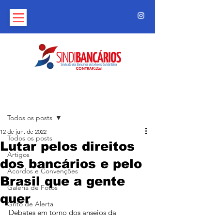
Post
Todos os posts
12 de jun. de 2022
Todos os posts
Lutar pelos direitos
Artigos
dos bancários e pelo
Acordos e Convenções
Brasil que a gente
Galeria de Fotos
quer
Grito de Alerta
Debates em torno dos anseios da 