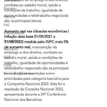
Santander
combate ao assédio moral, saúde e 
Eventos
condições de trabalho, igualdade de 
oportunidades e teletrabalho negociado 
História
são os principais temas
Itaú
Aumento real nas cláusulas econômicas ( 
Solidariedade
Inflação data base 01/09/2021 a 
Assembleia
31/08/2022) medida pelo INPC mais 5% 
de aumento real,
 manutenção do 
Mercantil
emprego e dos direitos, combate ao 
CUT
assédio moral, saúde e condições de 
trabalho, igualdade de oportunidades e 
FEEB
teletrabalho negociado são as principais 
reivindicações levantadas como 
Banco do Nordeste
prioridades pela categoria bancária para 
a Campanha Nacional 2022. Este foi o 
resultado da Consulta Nacional 2022, 
apresentada durante a 24ª Conferência 
Nacional dos Bancários.