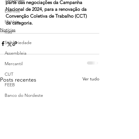
Santander
parte das negociações da Campanha 
Nacional de 2024, para a renovação da 
Eventos
Convenção Coletiva de Trabalho (CCT) 
História
da categoria.
Notícias
Itaú
Solidariedade
Assembleia
Mercantil
CUT
Ver tudo
Posts recentes
FEEB
Banco do Nordeste