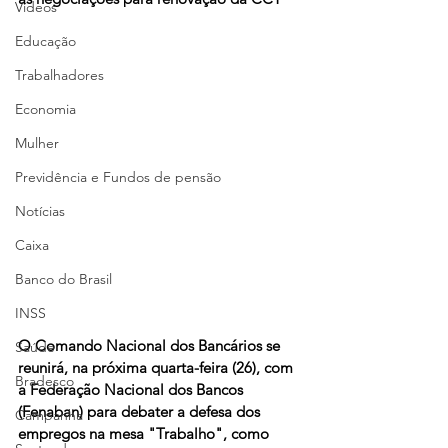
Vídeos
Educação
Trabalhadores
Economia
Mulher
Previdência e Fundos de pensão
Notícias
Caixa
Banco do Brasil
INSS
O Comando Nacional dos Bancários se 
Saúde
reunirá, na próxima quarta-feira (26), com 
Bradesco
a Federação Nacional dos Bancos 
(Fenaban) para debater a defesa dos 
Campanha
empregos na mesa "Trabalho", como 