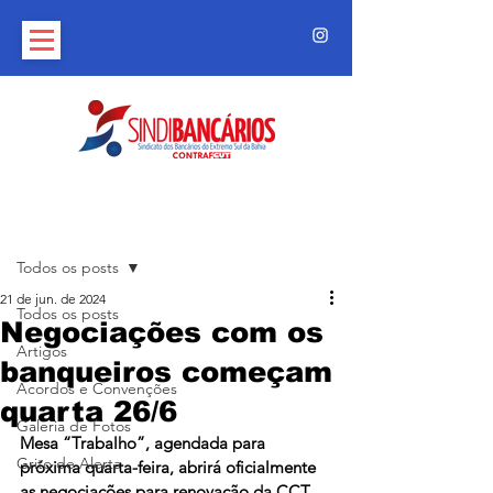
Post
Todos os posts
21 de jun. de 2024
Todos os posts
Negociações com os
Artigos
banqueiros começam
Acordos e Convenções
quarta 26/6
Galeria de Fotos
Mesa “Trabalho”, agendada para 
Grito de Alerta
próxima quarta-feira, abrirá oficialmente 
as negociações para renovação da CCT