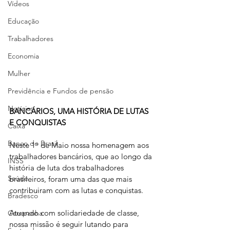
Vídeos
Educação
Trabalhadores
Economia
Mulher
Previdência e Fundos de pensão
Notícias
BANCÁRIOS, UMA HISTÓRIA DE LUTAS 
E CONQUISTAS
Caixa
Banco do Brasil
Neste 1° de Maio nossa homenagem aos 
trabalhadores bancários, que ao longo da 
INSS
história de luta dos trabalhadores 
Saúde
brasileiros, foram uma das que mais 
contribuiram com as lutas e conquistas. 
Bradesco
Atuando com solidariedade de classe, 
Campanha
nossa missão é seguir lutando para 