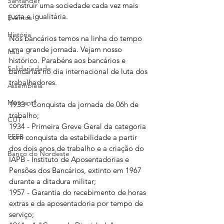
Santander
construir uma sociedade cada vez mais 
justa e igualitária.
Eventos
História
Nós bancários temos na linha do tempo 
uma grande jornada. Vejam nosso 
Itaú
histórico. Parabéns aos bancários e 
Solidariedade
bancárias no dia internacional de luta dos 
trabalhadores. 
Assembleia
Mercantil
1933 - Conquista da jornada de 06h de 
trabalho;
CUT
1934 - Primeira Greve Geral da categoria 
FEEB
com conquista da estabilidade a partir 
dos dois anos de trabalho e a criação do 
Banco do Nordeste
IAPB - Instituto de Aposentadorias e 
Pensões dos Bancários, extinto em 1967 
durante a ditadura militar;
1957 - Garantia do recebimento de horas 
extras e da aposentadoria por tempo de 
serviço;