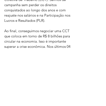
campanha sem perder os direitos 
conquistados ao longo dos anos e com 
reajuste nos salários e na Participação nos 
Lucros e Resultados (PLR). 
Ao final, conseguimos negociar uma CCT 
que coloca em torno de R$ 8 bilhões para 
circular na economia. Isso é importante 
superar a crise econômica. Nos últimos 04 
anos, assinamos os acordos com validade 
de 02 anos.
A luta continua. Bancário é uma categoria 
de luta!